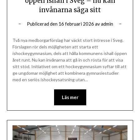
öppen ishall i Sveg – nu kan
invånarna säga sitt
Publicerad den
16 februari 2026
av
admin
Två nya medborgarförslag har väckt stort intresse i Sveg.
Förslagen rör dels möjligheten att starta ett
ishockeygymnasium, dels att hålla kommunens ishall öppen
året runt. Nu kan invånarna att gå in och rösta för att visa
sitt stöd. Initiativet om ett hockeygymnasium syftar till att
ge ungdomar möjlighet att kombinera gymnasiestudier
med en seriös ishockeysatsning utan…
Läs mer