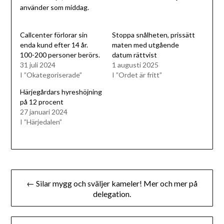
använder som middag.
Callcenter förlorar sin
Stoppa snålheten, prissätt
enda kund efter 14 år.
maten med utgående
100-200 personer berörs.
datum rättvist
31 juli 2024
1 augusti 2025
I ”Okategoriserade”
I ”Ordet är fritt”
Härjegårdars hyreshöjning
på 12 procent
27 januari 2024
I ”Härjedalen”
Inläggsnavigering
← Silar mygg och sväljer kameler! Mer och mer på
delegation.