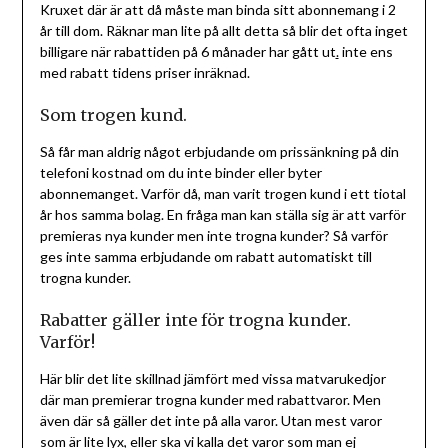
Kruxet där är att då måste man binda sitt abonnemang i 2
år till dom. Räknar man lite på allt detta så blir det ofta inget
billigare när rabattiden på 6 månader har gått ut
.
inte ens
med rabatt tidens priser inräknad.
Som trogen kund.
Så får man aldrig något erbjudande om prissänkning på din
telefoni kostnad om du inte binder eller byter
abonnemanget. Varför då, man varit trogen kund i ett tiotal
år hos samma bolag. En fråga man kan ställa sig är att varför
premieras nya kunder men inte trogna kunder? Så varför
ges inte samma erbjudande om rabatt automatiskt till
trogna kunder.
Rabatter gäller inte för trogna kunder.
Varför!
Här blir det lite skillnad jämfört med vissa matvarukedjor
där man premierar trogna kunder med rabattvaror. Men
även där så gäller det inte på alla varor. Utan mest varor
som är lite lyx, eller ska vi kalla det varor som man ej