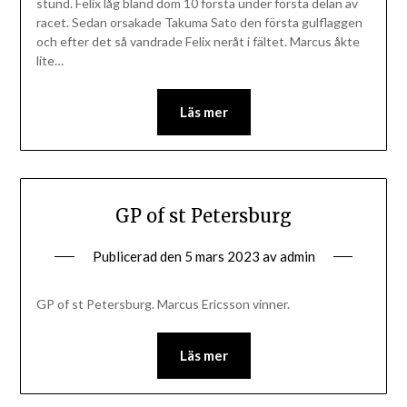
stund. Felix låg bland dom 10 första under första delan av
racet. Sedan orsakade Takuma Sato den första gulflaggen
och efter det så vandrade Felix neråt i fältet. Marcus åkte
lite…
Läs mer
GP of st Petersburg
Publicerad den
5 mars 2023
av
admin
GP of st Petersburg. Marcus Ericsson vinner.
Läs mer