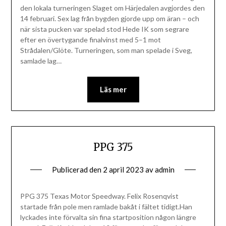
den lokala turneringen Slaget om Härjedalen avgjordes den
14 februari. Sex lag från bygden gjorde upp om äran – och
när sista pucken var spelad stod Hede IK som segrare
efter en övertygande finalvinst med 5–1 mot
Strådalen/Glöte. Turneringen, som man spelade i Sveg,
samlade lag…
Läs mer
PPG 375
Publicerad den
2 april 2023
av
admin
PPG 375 Texas Motor Speedway. Felix Rosenqvist
startade från pole men ramlade bakåt i fältet tidigt.Han
lyckades inte förvalta sin fina startposition någon längre