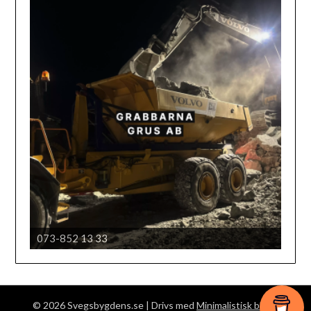
073-852 13 33
Härjedalens automobil klubb
© 2026 Svegsbygdens.se
| Drivs med
Minimalistisk blogg