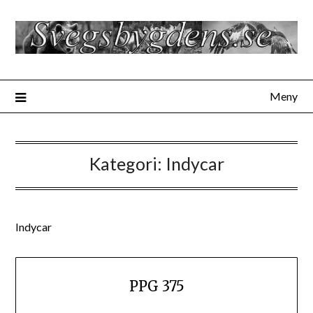
Hoppa
till
innehåll
Meny
Kategori:
Indycar
Indycar
PPG 375