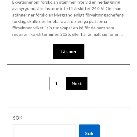
Ekvationer om förskolan stämmer inte vid en nerläggning
av myrgränd, åtminstone inte till årskiftet 24/25! Om man
stänger ner förskolan Myrgränd enligt förvaltningschefens
förslag, skulle det innebära att de lediga platserna
försvinner, vilket i sin tur skapar en kö för de barn som
redan är i kö vårterminen 2025, eller har anmält sig för en…
Läs mer
1
Next
SÖK
Sök