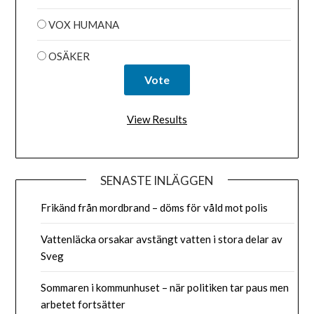
VOX HUMANA
OSÄKER
View Results
SENASTE INLÄGGEN
Frikänd från mordbrand – döms för våld mot polis
Vattenläcka orsakar avstängt vatten i stora delar av
Sveg
Sommaren i kommunhuset – när politiken tar paus men
arbetet fortsätter