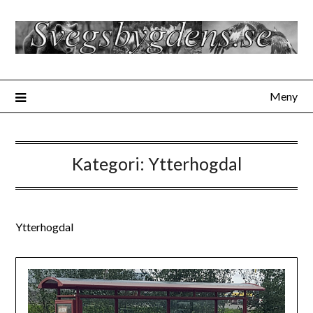
Hoppa
till
innehåll
Meny
Kategori:
Ytterhogdal
Ytterhogdal