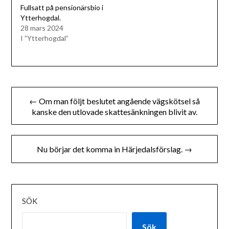
Fullsatt på pensionärsbio i
Ytterhogdal.
28 mars 2024
I ”Ytterhogdal”
Inläggsnavigering
← Om man följt beslutet angående vägskötsel så
kanske den utlovade skattesänkningen blivit av.
Nu börjar det komma in Härjedalsförslag. →
SÖK
Sök