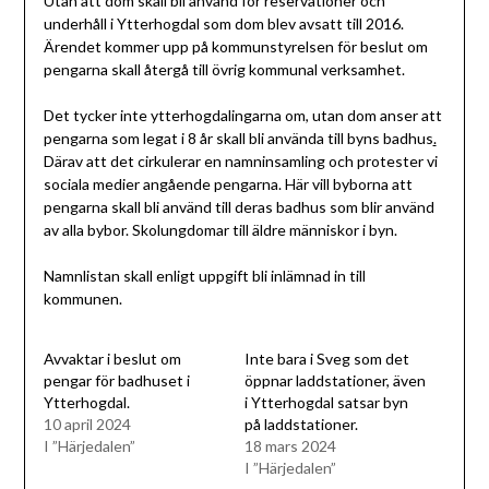
Utan att dom skall bli använd för reservationer och
underhåll i Ytterhogdal som dom blev avsatt till 2016.
Ärendet kommer upp på kommunstyrelsen för beslut om
pengarna skall återgå till övrig kommunal verksamhet.
Det tycker inte ytterhogdalingarna om, utan dom anser att
pengarna som legat i 8 år skall bli använda till byns badhus
.
Därav att det cirkulerar en namninsamling och protester vi
sociala medier angående pengarna. Här vill byborna att
pengarna skall bli använd till deras badhus som blir använd
av alla bybor. Skolungdomar till äldre människor i byn.
Namnlistan skall enligt uppgift bli inlämnad in till
kommunen.
Avvaktar i beslut om
Inte bara i Sveg som det
pengar för badhuset i
öppnar laddstationer, även
Ytterhogdal.
i Ytterhogdal satsar byn
10 april 2024
på laddstationer.
I ”Härjedalen”
18 mars 2024
I ”Härjedalen”