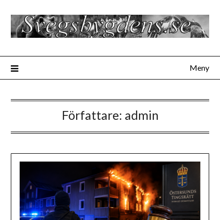
Hoppa
till
innehåll
Meny
Författare:
admin