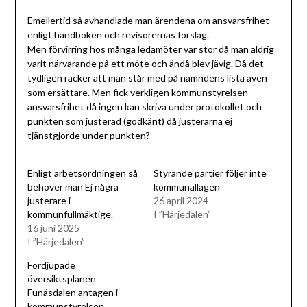
Emellertid så avhandlade man ärendena om ansvarsfrihet
enligt handboken och revisorernas förslag.
Men förvirring hos många ledamöter var stor då man aldrig
varit närvarande på ett möte och ändå blev jävig. Då det
tydligen räcker att man står med på nämndens lista även
som ersättare. Men fick verkligen kommunstyrelsen
ansvarsfrihet då ingen kan skriva under protokollet och
punkten som justerad (godkänt) då justerarna ej
tjänstgjorde under punkten?
Enligt arbetsordningen så
Styrande partier följer inte
behöver man Ej några
kommunallagen
justerare i
26 april 2024
kommunfullmäktige.
I ”Härjedalen”
16 juni 2025
I ”Härjedalen”
Fördjupade
översiktsplanen
Funäsdalen antagen i
kommunstyrelsen.