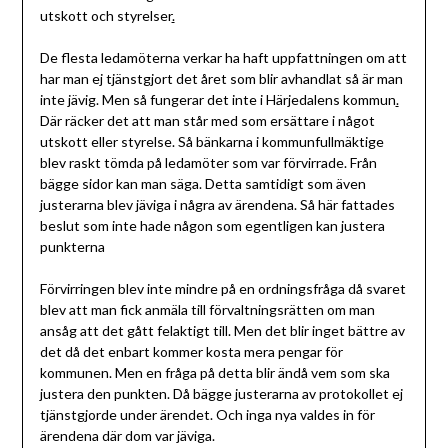
utskott och styrelser
.
De flesta ledamöterna verkar ha haft uppfattningen om att
har man ej tjänstgjort det året som blir avhandlat så är man
inte jävig. Men så fungerar det inte i Härjedalens kommun
.
Där räcker det att man står med som ersättare i något
utskott eller styrelse. Så bänkarna i kommunfullmäktige
blev raskt tömda på ledamöter som var förvirrade. Från
bägge sidor kan man säga. Detta samtidigt som även
justerarna blev jäviga i några av ärendena. Så här fattades
beslut som inte hade någon som egentligen kan justera
punkterna
Förvirringen blev inte mindre på en ordningsfråga då svaret
blev att man fick anmäla till förvaltningsrätten om man
ansåg att det gått felaktigt till. Men det blir inget bättre av
det då det enbart kommer kosta mera pengar för
kommunen. Men en fråga på detta blir ändå vem som ska
justera den punkten. Då bägge justerarna av protokollet ej
tjänstgjorde under ärendet. Och inga nya valdes in för
ärendena där dom var jäviga.