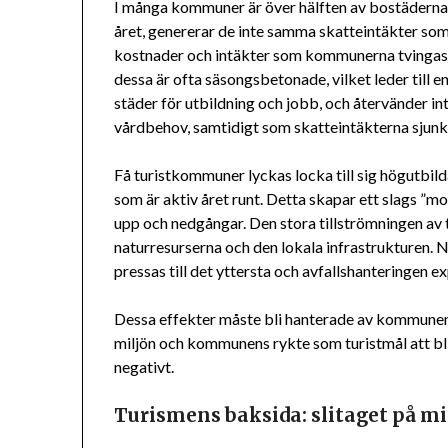
I många kommuner är över hälften av bostäderna f
året, genererar de inte samma skatteintäkter so
kostnader och intäkter som kommunerna tvingas b
dessa är ofta säsongsbetonade, vilket leder till e
städer för utbildning och jobb, och återvänder in
vårdbehov, samtidigt som skatteintäkterna sjunk
Få turistkommuner lyckas locka till sig högutbil
som är aktiv året runt. Detta skapar ett slags ”
upp och nedgångar. Den stora tillströmningen av t
naturresurserna och den lokala infrastrukturen. N
pressas till det yttersta och avfallshanteringen 
Dessa effekter måste bli hanterade av kommunen 
miljön och kommunens rykte som turistmål att bli 
negativt.
Turismens baksida: slitaget på mi