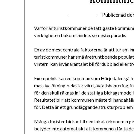
Publicerad de
Varför är turistkommuner de fattigaste kommuner
verkligheten bakom landets semesterparadis
En av de mest centrala faktorerna är att turism in
turistkommuner har små åretruntboende populat
vintern, kan invånarantalet bli fördubblad eller t
Exempelvis kan en kommun som Härjedalen gå från
massiva ökning belastar vård, avfallshantering, i
för den skull räknas in i de statliga bidragsmod
Resultatet blir att kommunen måste tillhandahålla
för. Detta är ett grundläggande strukturproblem s
Många turister bidrar till den lokala ekonomin ge
betyder inte automatiskt att kommunen får ta de