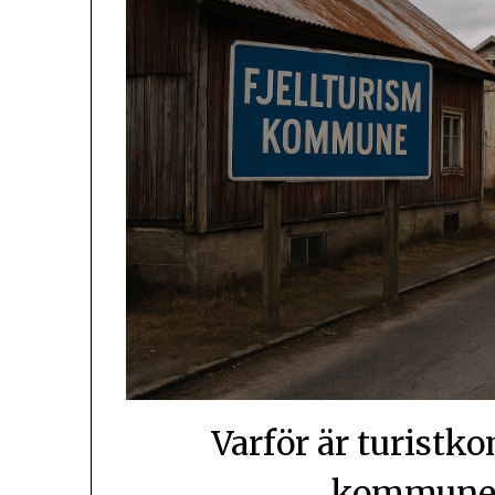
Varför är turistk
kommunern