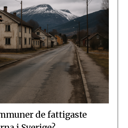
ommuner de fattigaste
a i Sverige?