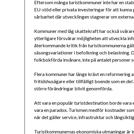
Eftersom många turistkommuner inte har en stabil
EU-stöd eller privata investeringar för att kunn
sårbarhet där utvecklingen stagnerar om externa 
Kommuner med låg skattekraft har också svårare a
ytterligare försvårar möjligheten att utveckla inf
återkommande kritik från turistkommunerna gäller
säsongsvariationer i befolkning och belastning. 
folkbokförda invånare, inte på antalet personer s
Flera kommuner har länge krävt en reformering a
fritidshusägare eller tillfälligt boende som en de
större förändringar blivit genomförda.
Att vara en populär turistdestination borde vara 
vara en paradox. Turismen medför kostnader som 
när det gäller service, infrastruktur och långsikti
Turistkommunernas ekonomiska utmaningar är inte e