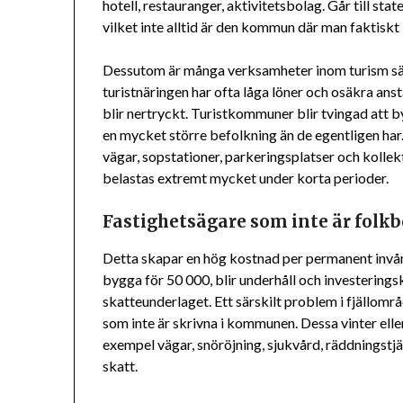
hotell, restauranger, aktivitetsbolag. Går till stat
vilket inte alltid är den kommun där man faktisk
Dessutom är många verksamheter inom turism säs
turistnäringen har ofta låga löner och osäkra anst
blir nertryckt. Turistkommuner blir tvingad att 
en mycket större befolkning än de egentligen har.
vägar, sopstationer, parkeringsplatser och kollek
belastas extremt mycket under korta perioder.
Fastighetsägare som inte är folk
Detta skapar en hög kostnad per permanent invå
bygga för 50 000, blir underhåll och investerings
skatteunderlaget. Ett särskilt problem i fjällomr
som inte är skrivna i kommunen. Dessa vinter elle
exempel vägar, snöröjning, sjukvård, räddningst
skatt.