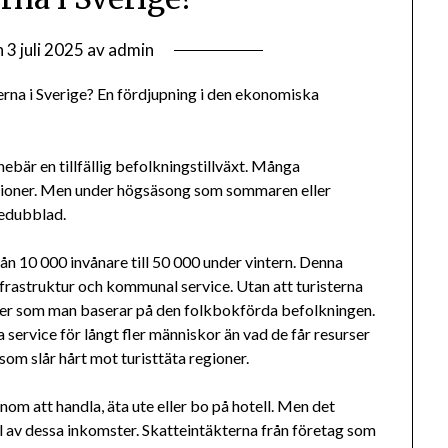
n
3 juli 2025
av
admin
na i Sverige? En fördjupning i den ekonomiska
nebär en tillfällig befolkningstillväxt. Många
ioner. Men under högsäsong som sommaren eller
redubblad.
 10 000 invånare till 50 000 under vintern. Denna
nfrastruktur och kommunal service. Utan att turisterna
eller som man baserar på den folkbokförda befolkningen.
 service för långt fler människor än vad de får resurser
om slår hårt mot turisttäta regioner.
nom att handla, äta ute eller bo på hotell. Men det
l av dessa inkomster. Skatteintäkterna från företag som