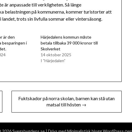
 är anpassade till verkligheten. Så länge
iska belastningen på kommunerna, kommer turistorter att
landet, trots sin livfulla sommar eller vintersäsong.
r är den
Härjedalens kommun måste
a besparingen i
betala tillbaka 39 000 kronor till
et.
Skolverket
024
14 oktober 2025
I ”Härjedalen”
Fuktskador på norra skolan, barnen kan stå utan
matsal till hösten →
 2026 Svegsbygdens.se
| Drivs med
Minimalistisk blogg
WordPress-te