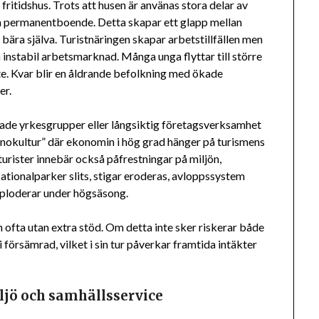
ritidshus. Trots att husen är använas stora delar av
m permanentboende. Detta skapar ett glapp mellan
ära själva. Turistnäringen skapar arbetstillfällen men
n instabil arbetsmarknad. Många unga flyttar till större
te. Kvar blir en åldrande befolkning med ökade
er.
dade yrkesgrupper eller långsiktig företagsverksamhet
monokultur” där ekonomin i hög grad hänger på turismens
urister innebär också påfrestningar på miljön,
ationalparker slits, stigar eroderas, avloppssystem
exploderar under högsäsong.
ofta utan extra stöd. Om detta inte sker riskerar både
försämrad, vilket i sin tur påverkar framtida intäkter
ljö och samhällsservice