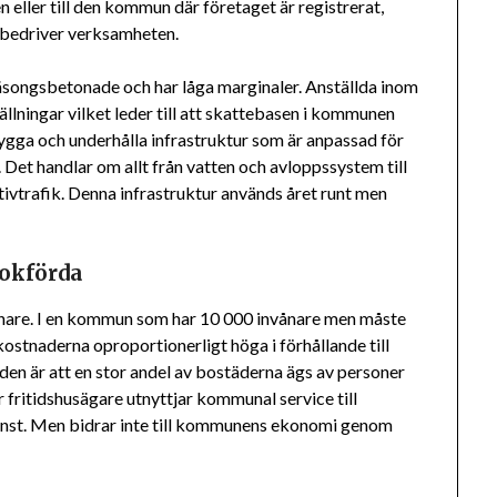
en eller till den kommun där företaget är registrerat,
t bedriver verksamheten.
ongsbetonade och har låga marginaler. Anställda inom
ällningar vilket leder till att skattebasen i kommunen
bygga och underhålla infrastruktur som är anpassad för
 Det handlar om allt från vatten och avloppssystem till
tivtrafik. Denna infrastruktur används året runt men
bokförda
nare. I en kommun som har 10 000 invånare men måste
kostnaderna oproportionerligt höga i förhållande till
åden är att en stor andel av bostäderna ägs av personer
r fritidshusägare utnyttjar kommunal service till
jänst. Men bidrar inte till kommunens ekonomi genom