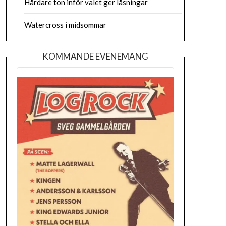
Hårdare ton inför valet ger låsningar
Watercross i midsommar
KOMMANDE EVENEMANG