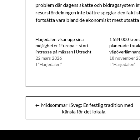
problem där dagens skatte och bidragssystem inte
resursfördelningen inte bättre speglar den fakt
fortsätta vara bland de ekonomiskt mest utsatta i 
Härjedalen visar upp sina
1 584 000 krono
möjligheter i Europa – stort
planerade total
intresse på mässan i Utrecht
vägöverlämnand
22 mars 2026
18 november 2
I ”Härjedalen”
I ”Härjedalen”
Inläggsnavigering
← Midsommar i Sveg: En festlig tradition med
känsla för det lokala.
©