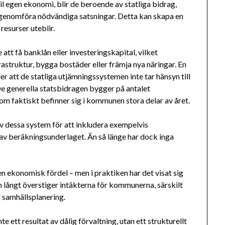
 egen ekonomi, blir de beroende av statliga bidrag,
a genomföra nödvändiga satsningar. Detta kan skapa en
resurser uteblir.
tt få banklån eller investeringskapital, vilket
rastruktur, bygga bostäder eller främja nya näringar. En
 att de statliga utjämningssystemen inte tar hänsyn till
De generella statsbidragen bygger på antalet
om faktiskt befinner sig i kommunen stora delar av året.
v dessa system för att inkludera exempelvis
l av beräkningsunderlaget. Än så länge har dock inga
en ekonomisk fördel – men i praktiken har det visat sig
långt överstiger intäkterna för kommunerna, särskilt
g samhällsplanering.
tt resultat av dålig förvaltning, utan ett strukturellt