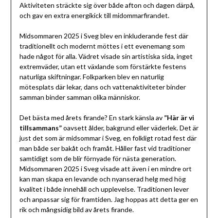
Aktiviteten sträckte sig över både afton och dagen därpå,
och gav en extra energikick till midommarfirandet.
Midsommaren 2025 i Sveg blev en inkluderande fest där
traditionellt och modernt möttes i ett evenemang som
hade något för alla. Vädret visade sin artistiska sida, inget
extremväder, utan ett växlande som förstärkte festens
naturliga skiftningar. Folkparken blev en naturlig
mötesplats där lekar, dans och vattenaktiviteter binder
samman binder samman olika människor.
Det bästa med årets firande? En stark känsla av
”Här är vi
tillsammans”
oavsett ålder, bakgrund eller väderlek. Det är
just det som är midsommar i Sveg, en folkligt rotad fest där
man både ser bakåt och framåt. Håller fast vid traditioner
samtidigt som de blir förnyade för nästa generation.
Midsommaren 2025 i Sveg visade att även i en mindre ort
kan man skapa en levande och nyanserad helg med hög
kvalitet i både innehåll och upplevelse. Traditionen lever
och anpassar sig för framtiden. Jag hoppas att detta ger en
rik och mångsidig bild av årets firande.