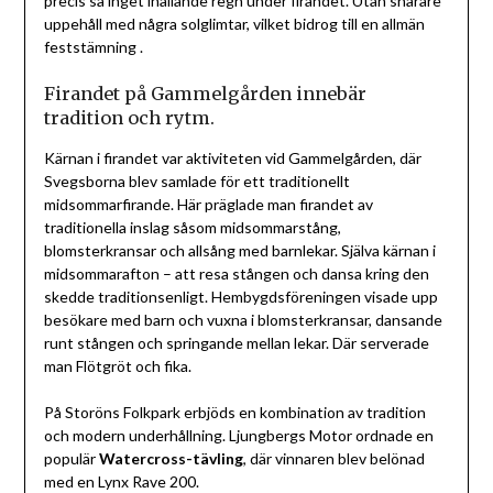
precis så inget ihållande regn under firandet. Utan snarare
uppehåll med några solglimtar, vilket bidrog till en allmän
feststämning .
Firandet på Gammelgården innebär
tradition och rytm.
Kärnan i firandet var aktiviteten vid Gammelgården, där
Svegsborna blev samlade för ett traditionellt
midsommarfirande. Här präglade man firandet av
traditionella inslag såsom midsommarstång,
blomsterkransar och allsång med barnlekar. Själva kärnan i
midsommarafton – att resa stången och dansa kring den
skedde traditionsenligt. Hembygdsföreningen visade upp
besökare med barn och vuxna i blomsterkransar, dansande
runt stången och springande mellan lekar. Där serverade
man Flötgröt och fika.
På Storöns Folkpark erbjöds en kombination av tradition
och modern underhållning. Ljungbergs Motor ordnade en
populär
Watercross-tävling
, där vinnaren blev belönad
med en Lynx Rave 200.