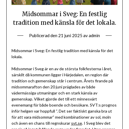
Midsommar i Sveg: En festlig
tradition med känsla för det lokala.
Publicerad den
21 juni 2025
av
admin
Midsommar i Sveg: En festlig tradition med känsla för det
lokala.
Midsommar i Sveg är en av de största folkfesterna i året,
särskilt då kommunen ligger i Härjedalen, en region där
tradition och gemenskap står i centrum. Årets firande på
midsommarafton den 20 juni präglades av både
vädermässiga utmaningar och en stark känsla av
gemenskap. Vilket gjorde det till ett minnesvärt
evenemang för både boende och besökare. SVT:s prognos
inför helgen var hoppfull “. Det ser faktiskt ganska bra ut
för att vara midsommar” med kombinationer av sol, moln
och även en chans till regnskurar
svt.se
. I Sveg blev det