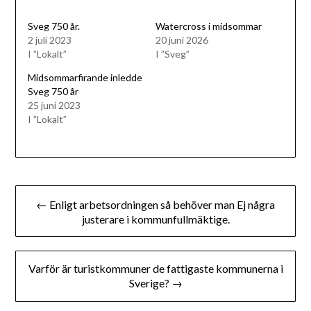
Sveg 750 år.
Watercross i midsommar
2 juli 2023
20 juni 2026
I ”Lokalt”
I ”Sveg”
Midsommarfirande inledde
Sveg 750 år
25 juni 2023
I ”Lokalt”
Inläggsnavigering
← Enligt arbetsordningen så behöver man Ej några
justerare i kommunfullmäktige.
Varför är turistkommuner de fattigaste kommunerna i
Sverige? →