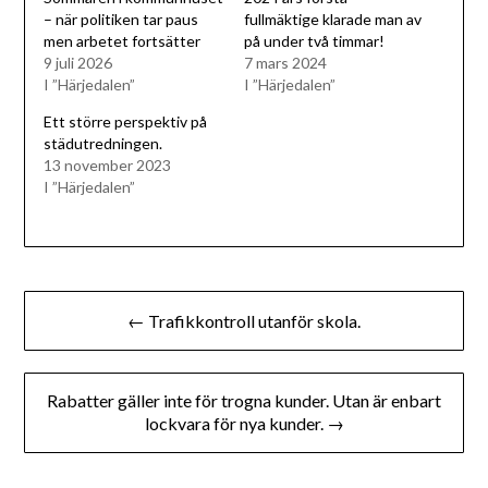
– när politiken tar paus
fullmäktige klarade man av
men arbetet fortsätter
på under två timmar!
9 juli 2026
7 mars 2024
I ”Härjedalen”
I ”Härjedalen”
Ett större perspektiv på
städutredningen.
13 november 2023
I ”Härjedalen”
Inläggsnavigering
← Trafikkontroll utanför skola.
Rabatter gäller inte för trogna kunder. Utan är enbart
lockvara för nya kunder. →