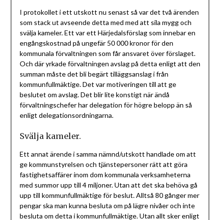
I protokollet i ett utskott nu senast så var det två ärenden
som stack ut avseende detta med med att sila mygg och
svälja kameler. Ett var ett Härjedalsförslag som innebar en
engångskostnad på ungefär 50 000 kronor för den
kommunala förvaltningen som får ansvaret över förslaget.
Och där yrkade förvaltningen avslag på detta enligt att den
summan måste det bli begärt tilläggsanslag i från
kommunfullmäktige. Det var motiveringen till att ge
beslutet om avslag. Det blir lite konstigt när ändå
förvaltningschefer har delegation för högre belopp än så
enligt delegationsordningarna.
Svälja kameler.
Ett annat ärende i samma nämnd/utskott handlade om att
ge kommunstyrelsen och tjänstepersoner rätt att göra
fastighetsaffärer inom dom kommunala verksamheterna
med summor upp till 4 miljoner. Utan att det ska behöva gå
upp till kommunfullmäktige för beslut. Alltså 80 gånger mer
pengar ska man kunna besluta om på lägre nivåer och inte
besluta om detta i kommunfullmäktige. Utan allt sker enligt