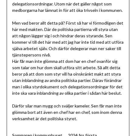
delegationsordningar. Utom när det gäller något som
medborgarna har lämnat in för att öka trivseln i kommunen.
Men vad beror allt detta på? Först så har vi förmodligen det
här med makten. Där de politiska partierna vill styra utan
att någon lägger sig i och hindrar deras styrande. Sen
kommer vi till det här med att jag har inte tid med att utföra
själva arbetet själv. Och därför delegerar man ner saker till
tjänstepersons nivå.
Här får man inte glömma att dom har en chef ovanför sig
som talar om hur dom skall utföra sitt arbete. Så allt detta
beror på att dom som styr vill ha oinskränkt makt att styra
utan inblandning av andra politiska partier. Därav förändrar
man i olika styrdokument och delegationsordningar för det
inte ska vara inblandning av olika partier i sådan här beslut.
Därför silar man mygg och sväljer kameler. Sen får man inte
glömma bort att även en chef har en chef, som inom denna
verksamhet är det politiska styret.
Sommaren i kommunhuset
2024 års första