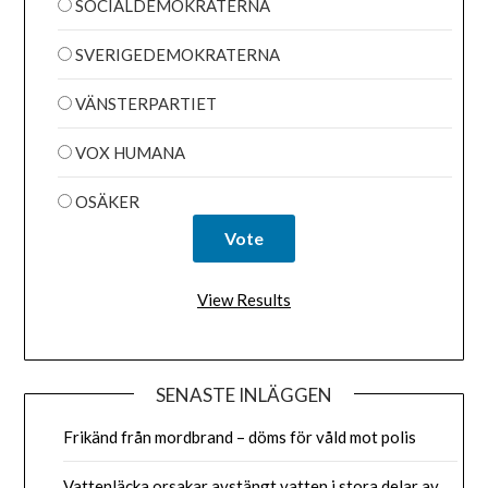
SOCIALDEMOKRATERNA
SVERIGEDEMOKRATERNA
VÄNSTERPARTIET
VOX HUMANA
OSÄKER
View Results
SENASTE INLÄGGEN
Frikänd från mordbrand – döms för våld mot polis
Vattenläcka orsakar avstängt vatten i stora delar av