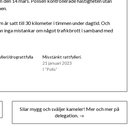
en den 14 mars. Polisen kontrollerade hastigheten utan
nen.
 är satt till 30 kilometer i timmen under dagtid. Och
n inga mistankar om något trafikbrott i samband med
lleri/drograttfylla
Misstänkt rattfylleri.
21 januari 2023
I ”Polis”
Silar mygg och sväljer kameler! Mer och mer på
delegation. →