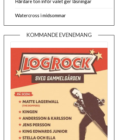
Hårdare ton inför valet ger låsningar
Watercross i midsommar
KOMMANDE EVENEMANG