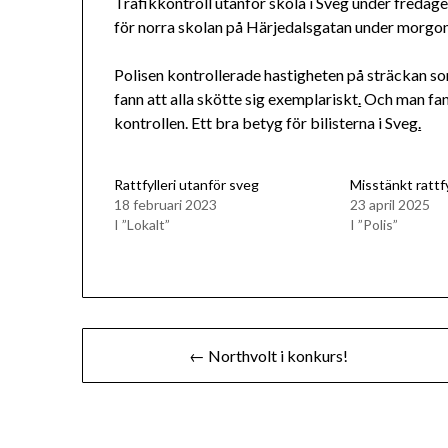
Trafikkontroll utanför skola i Sveg under fredag
för norra skolan på Härjedalsgatan under morgo
Polisen kontrollerade hastigheten på sträckan som
fann att alla skötte sig exemplariskt
.
Och man fan
kontrollen. Ett bra betyg för bilisterna i Sveg
.
Rattfylleri utanför sveg
Misstänkt rattfy
18 februari 2023
23 april 2025
I ”Lokalt”
I ”Polis”
Inläggsnavigering
← Northvolt i konkurs!