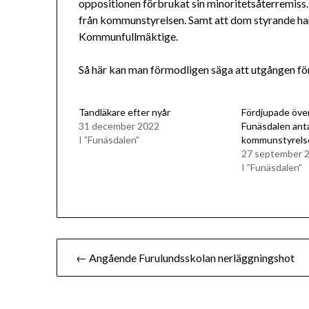
oppositionen förbrukat sin minoritetsåterremis
från kommunstyrelsen. Samt att dom styrande har
Kommunfullmäktige.
Så här kan man förmodligen säga att utgången för
Tandläkare efter nyår
Fördjupade öve
31 december 2022
Funäsdalen ant
I ”Funäsdalen”
kommunstyrels
27 september 
I ”Funäsdalen”
Inläggsnavigering
← Angående Furulundsskolan nerläggningshot