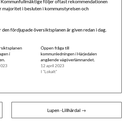
s. Kommunfullmäktige följer oftast rekommendationen
 majoritet i besluten i kommunstyrelsen och
 den fördjupade översiktsplanen är given redan i dag.
rsiktsplanen
Öppen fråga till
agen i
kommunledningen i Härjedalen
en.
angående vägöverlämnandet.
2023
12 april 2023
I ”Lokalt”
Lupen -Lillhärdal →