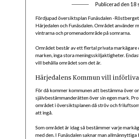
Publicerad den
18 
Fördjupad översiktsplan Funäsdalen -Röstberget
Härjedalen och Funäsdalen. Området använder m
vintrarna och promenadområde på somrarna.
Området består av ett flertal privata markägare d
marken, inga stora meningsskiljaktigheter. Endast
vill behålla området som det är.
Härjedalens Kommun vill införliva
För då kommer kommunen att bestämma över områ
självbestämmanderätten över sin egen mark. Protes
området i översiktsplanen då ströv och friluft
att ingå.
Som området är idag så bestämmer varje markägar
med den. I Funäsdalen saknar man allmännyttiga 