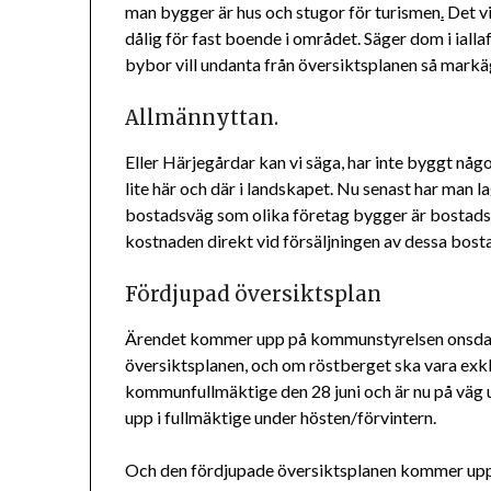
man bygger är hus och stugor för turismen
.
Det vi
dålig för fast boende i området. Säger dom i iallaf
bybor vill undanta från översiktsplanen så mark
Allmännyttan.
Eller Härjegårdar kan vi säga, har inte byggt någo
lite här och där i landskapet. Nu senast har man lag
bostadsväg som olika företag bygger är bostadsrä
kostnaden direkt vid försäljningen av dessa bosta
Fördjupad översiktsplan
Ärendet kommer upp på kommunstyrelsen onsdag 
översiktsplanen, och om röstberget ska vara exkl
kommunfullmäktige den 28 juni och är nu på väg u
upp i fullmäktige under hösten/förvintern.
Och den fördjupade översiktsplanen kommer upp t