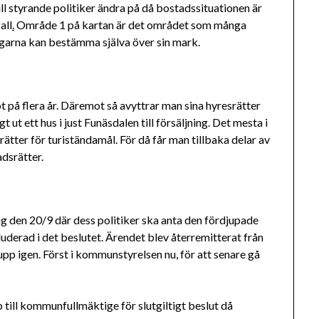
ll styrande politiker ändra på då bostadssituationen är
all
.
Område 1 på kartan är det området som många
ägarna kan bestämma själva över sin mark.
t på flera år. Däremot så avyttrar man sina hyresrätter
t ut ett hus i just Funäsdalen till försäljning. Det mesta i
tter för turiständamål. För då får man tillbaka delar av
dsrätter.
den 20/9 där dess politiker ska anta den fördjupade
uderad i det beslutet. Ärendet blev återremitterat från
pp igen. Först i kommunstyrelsen nu, för att senare gå
ill kommunfullmäktige för slutgiltigt beslut då