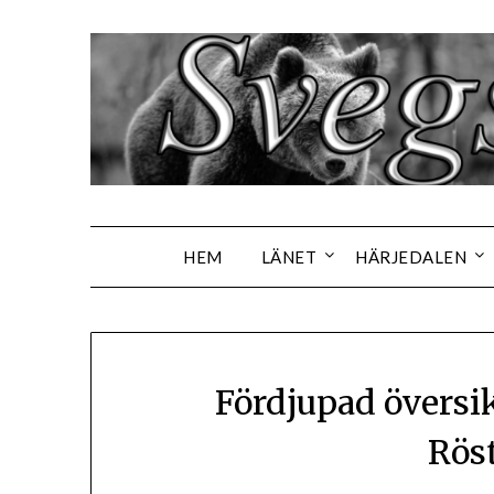
Hoppa
till
innehåll
HEM
LÄNET
HÄRJEDALEN
Fördjupad översi
Rös