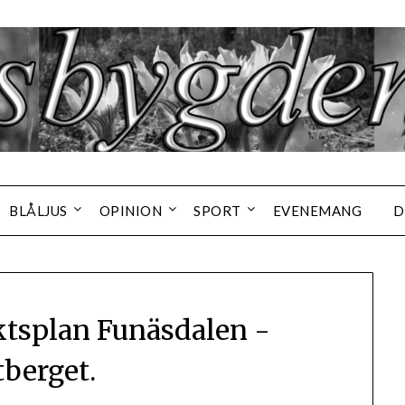
BLÅLJUS
OPINION
SPORT
EVENEMANG
D
ktsplan Funäsdalen -
tberget.