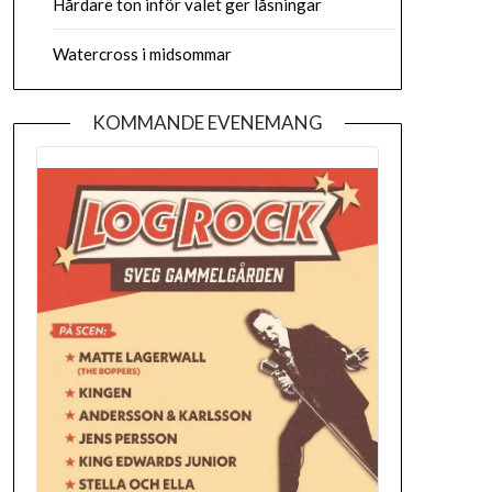
Hårdare ton inför valet ger låsningar
Watercross i midsommar
KOMMANDE EVENEMANG