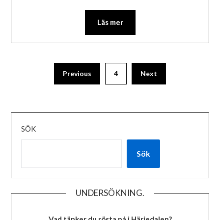
Läs mer
Previous
4
Next
SÖK
Sök
UNDERSÖKNING.
Vad tänker du rösta på i Härjedalen?