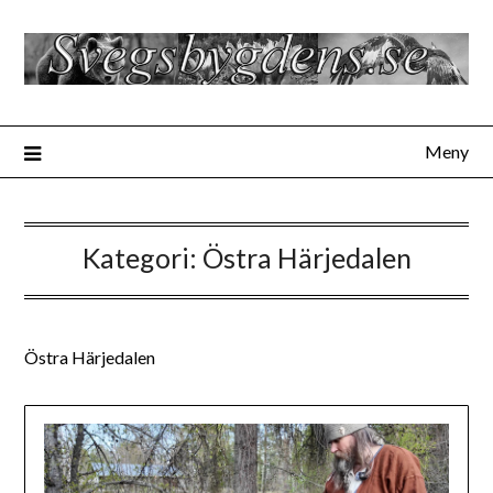
Hoppa
till
innehåll
Meny
Kategori:
Östra Härjedalen
Östra Härjedalen