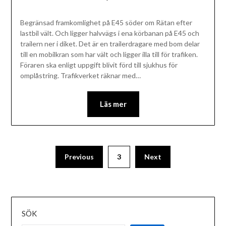
Begränsad framkomlighet på E45 söder om Rätan efter
lastbil vält. Och ligger halvvägs i ena körbanan på E45 och
trailern ner i diket. Det är en trailerdragare med bom delar
till en mobilkran som har vält och ligger illa till för trafiken.
Föraren ska enligt uppgift blivit förd till sjukhus för
omplåstring. Trafikverket räknar med…
Läs mer
Previous
3
Next
SÖK