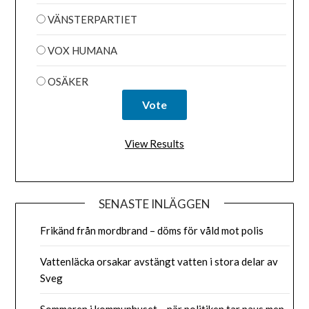
VÄNSTERPARTIET
VOX HUMANA
OSÄKER
View Results
SENASTE INLÄGGEN
Frikänd från mordbrand – döms för våld mot polis
Vattenläcka orsakar avstängt vatten i stora delar av
Sveg
Sommaren i kommunhuset – när politiken tar paus men