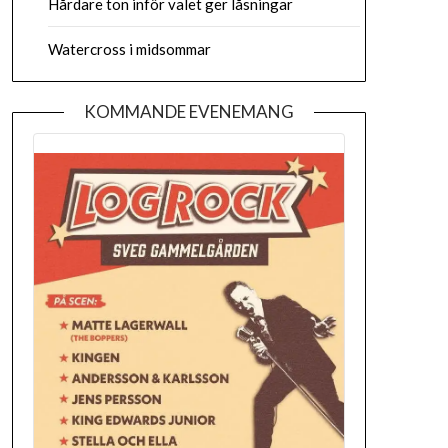
Hårdare ton inför valet ger låsningar
Watercross i midsommar
KOMMANDE EVENEMANG