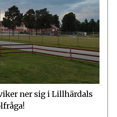
ker ner sig i Lillhärdals
lfråga!