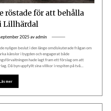
röstade för att behålla
i Lillhärdal
september 2025
av
admin
 nyligen beslut i den länge omdiskuterade frågan om
starka känslor i bygden och engagerat både
ngsförvaltningen hade lagt fram ett förslag om att
lag. Då byn uppfyllt sina villkor i respiten på två…
Läs mer