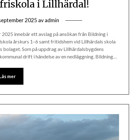
 friskola i Lillhärdal!
september 2025
av
admin
2025 innebär ett avslag på ansökan från Bildning i
dskola årskurs 1–6 samt fritidshem vid Lillhärdals skola
os bolaget. Som på uppdrag av Lillhärdalsbygdens
ll kommunal drift i händelse av en nedläggning. Bildning…
Läs mer