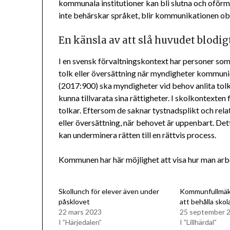
kommunala institutioner kan bli slutna och oförm
inte behärskar språket, blir kommunikationen ob
En känsla av att slå huvudet blodig
I en svensk förvaltningskontext har personer som i
tolk eller översättning när myndigheter kommuni
(2017:900) ska myndigheter vid behov anlita tolk.
kunna tillvarata sina rättigheter. I skolkontexten
tolkar. Eftersom de saknar tystnadsplikt och rela
eller översättning, när behovet är uppenbart. De
kan underminera rätten till en rättvis process.
Kommunen har här möjlighet att visa hur man arb
Skollunch för elever även under
Kommunfullmäkt
påsklovet
att behålla skola
22 mars 2023
25 september 
I ”Härjedalen”
I ”Lillhärdal”