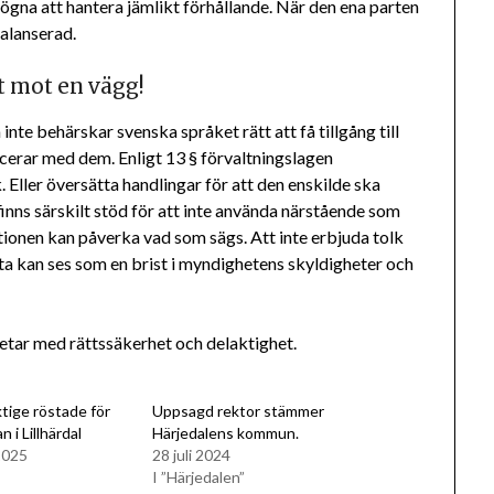
ögna att hantera jämlikt förhållande. När den ena parten
alanserad.
t mot en vägg!
nte behärskar svenska språket rätt att få tillgång till
cerar med dem. Enligt 13 § förvaltningslagen
 Eller översätta handlingar för att den enskilde ska
 finns särskilt stöd för att inte använda närstående som
tionen kan påverka vad som sägs. Att inte erbjuda tolk
tta kan ses som en brist i myndighetens skyldigheter och
etar med rättssäkerhet och delaktighet.
ige röstade för
Uppsagd rektor stämmer
n i Lillhärdal
Härjedalens kommun.
2025
28 juli 2024
I ”Härjedalen”