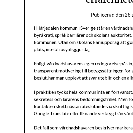
Publicerad den
28 
I Härjedalen kommun i Sverige står en vårdnadsh
byråkrati, språkbarriärer och skolans auktoritet.
kommunen. Utan om skolans kärnuppdrag att göra
plats, inte bli osynliggjorda
.
Enligt vårdnadshavarens egen redogörelse på sin
transparent motivering till betygssättningen för 
beslut, har man upplevt att svar uteblir, och en a
I praktiken tycks hela kommun inta en försvarsstäl
sekretess och lärarens bedömningsfrihet. Men fö
kontakten skett nästan uteslutande via skriftlig
Google Translate eller liknande verktyg från vårdn
Det fall som vårdnadshavaren beskriver markerar 