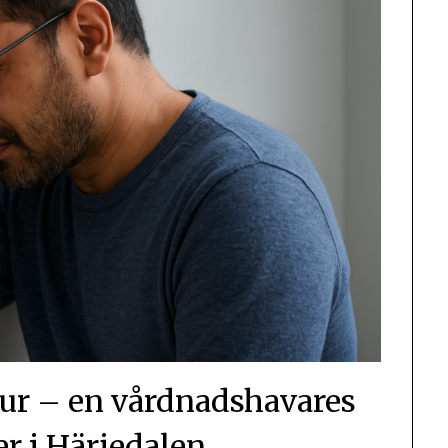
mur – en vårdnadshavares
er i Härjedalen