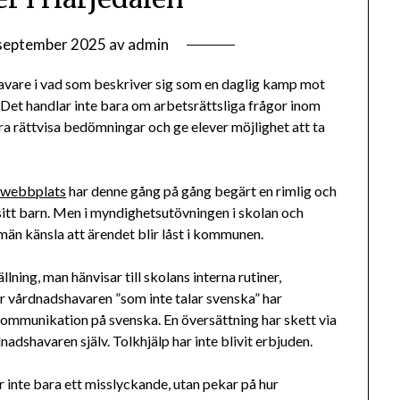
september 2025
av
admin
avare i vad som beskriver sig som en daglig kamp mot
 Det handlar inte bara om arbetsrättsliga frågor inom
 rättvisa bedömningar och ge elever möjlighet att ta
webbplats
har denne gång på gång begärt en rimlig och
sitt barn. Men i myndighetsutövningen i skolan och
llmän känsla att ärendet blir låst i kommunen.
lning, man hänvisar till skolans interna rutiner,
r vårdnadshavaren ”som inte talar svenska” har
 kommunikation på svenska. En översättning har skett via
adshavaren själv. Tolkhjälp har inte blivit erbjuden.
inte bara ett misslyckande, utan pekar på hur