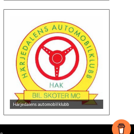
073-852 13 33
Härjedalens automobil klubb
ma