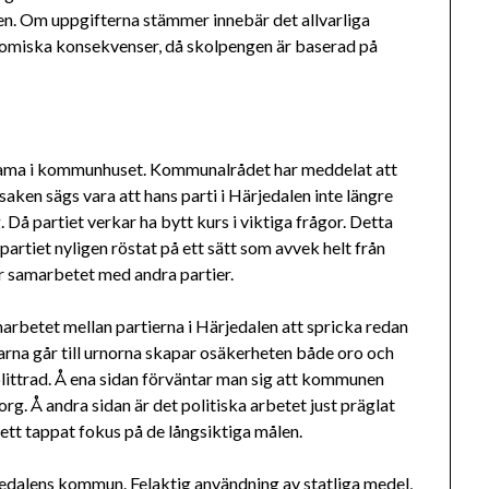
en. Om uppgifterna stämmer innebär det allvarliga
nomiska konsekvenser, då skolpengen är baserad på
 drama i kommunhuset. Kommunalrådet har meddelat att
saken sägs vara att hans parti i Härjedalen inte längre
å partiet verkar ha bytt kurs i viktiga frågor. Detta
artiet nyligen röstat på ett sätt som avvek helt från
r samarbetet med andra partier.
samarbetet mellan partierna i Härjedalen att spricka redan
ljarna går till urnorna skapar osäkerheten både oro och
splittrad. Å ena sidan förväntar man sig att kommunen
rg. Å andra sidan är det politiska arbetet just präglat
ett tappat fokus på de långsiktiga målen.
edalens kommun. Felaktig användning av statliga medel,