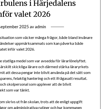
urbulens i Härjedalens
ör valet 2026
september 2025
av
admin
 situation som väcker många frågor, både bland invånare
lera händelser uppmärksammats som kan påverka både
tet inför valet 2026.
e statliga medel som var avsedda för lärarlönelyftet.
särskilt skickliga lärare och därmed stärka läraryrkets
it att dessa pengar inte blivit använda på det sätt som
parens, felaktig hantering och ett ifrågasatt resultat.
 och skolpersonal som upplever att de blivit
fekt som var tänkt.
m skrivs ut från skolan, trots att de enligt uppgift
 frågor om administrativa rutiner och hur kommunen