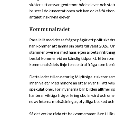
sköter sitt ansvar gentemot både elever och stat
brister i dokumentationen och kan också få eko
antalet inskrivna elever.
Kommunalrådet
Parallellt med dessa frågor pågår ett politiskt
han kommer att lämna sin plats till valet 2026. Or
stämmer överens med hans egen arbetsinriktning. D
beslut kommer vid en känslig tidpunkt. Eftersom p
kommunalrådets linje i en central fråga som berö
Detta leder till en naturlig följdfråga, riskerar 
innan valet? Med mindre än ett år kvar till att vä
spekulationer. För invånarna blir bilden alltmer 
hanterar viktiga frågor kring skola, vård och omso
nu av interna motsättningar, otydliga besked och 
Så det verkar råda ett bekymmersamt läge i Härj