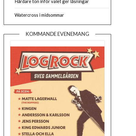
Hårdare ton inför valet ger låsningar
Watercross i midsommar
KOMMANDE EVENEMANG