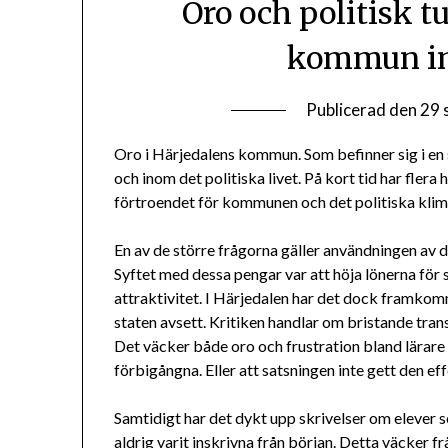
Oro och politisk t
kommun inf
Publicerad den
29 
Oro i Härjedalens kommun. Som befinner sig i en
och inom det politiska livet. På kort tid har f
förtroendet för kommunen och det politiska klima
En av de större frågorna gäller användningen av d
Syftet med dessa pengar var att höja lönerna för 
attraktivitet. I Härjedalen har det dock framkomm
staten avsett. Kritiken handlar om bristande trans
Det väcker både oro och frustration bland lärare
förbigångna. Eller att satsningen inte gett den ef
Samtidigt har det dykt upp skrivelser om elever so
aldrig varit inskrivna från början. Detta väcker