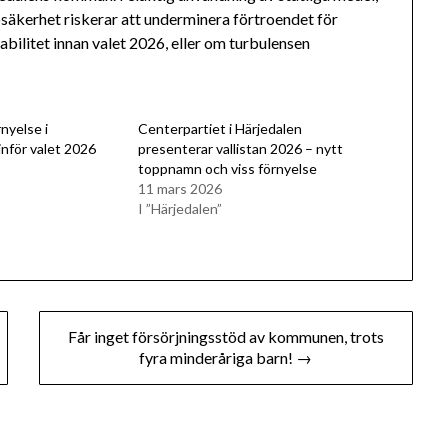
säkerhet riskerar att underminera förtroendet för
ilitet innan valet 2026, eller om turbulensen
nyelse i
Centerpartiet i Härjedalen
inför valet 2026
presenterar vallistan 2026 – nytt
toppnamn och viss förnyelse
11 mars 2026
I ”Härjedalen”
Får inget försörjningsstöd av kommunen, trots
fyra minderåriga barn! →