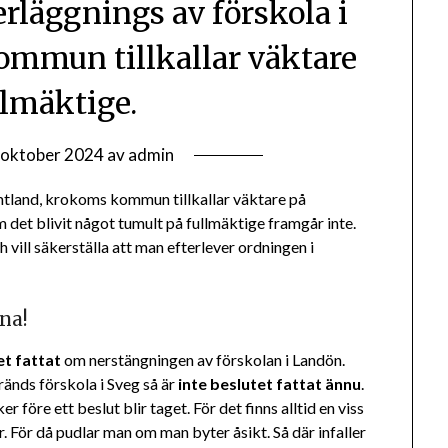
erläggnings av förskola i
ommun tillkallar väktare
ullmäktige.
 oktober 2024
av
admin
ämtland, krokoms kommun tillkallar väktare på
 det blivit något tumult på fullmäktige framgår inte.
ill säkerställa att man efterlever ordningen i
na!
et fattat
om nerstängningen av förskolan i Landön.
änds förskola i Sveg så är
inte beslutet fattat ännu
.
 före ett beslut blir taget. För det finns alltid en viss
er. För då pudlar man om man byter åsikt. Så där infaller