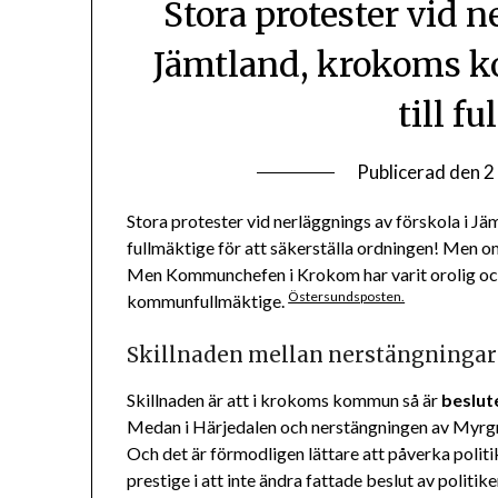
Stora protester vid n
Jämtland, krokoms k
till f
Publicerad den
2
Stora protester vid nerläggnings av förskola i J
fullmäktige för att säkerställa ordningen! Men om
Men Kommunchefen i Krokom har varit orolig och v
Östersundsposten.
kommunfullmäktige.
Skillnaden mellan nerstängningar
Skillnaden är att i krokoms kommun så är
beslut
Medan i Härjedalen och nerstängningen av Myrgr
Och det är förmodligen lättare att påverka politiker
prestige i att inte ändra fattade beslut av politik