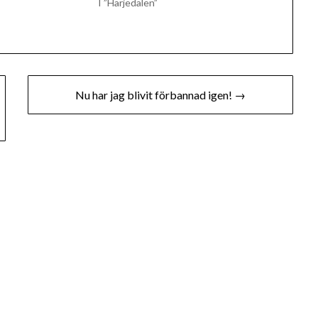
I ”Härjedalen”
Nu har jag blivit förbannad igen! →