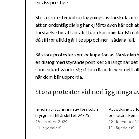
en viss prestige
.
Stora protester vid nerläggnings av förskola är d
att en ordentlig dialog har ej förts även här och 
förståelse för att antalet barn kan minska. Men d
då siffror alltid går lite upp och ner i sådana fall.
Så stora protester som ockupation av förskolan har 
en dialog med styrande politiker. Så långt har det
som enbart vänder sig till media och eventuell
när dom blir upprörda.
Stora protester vid nerläggnings av
Ingen nerstängning av förskolan
Avveckling av f
myrgränd till årskiftet 24/25!
beslutad i kom
15 oktober 2024
18 december 2
I ”Härjedalen”
I ”Härjedalen”