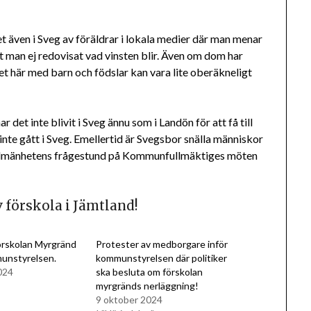
et även i Sveg av föräldrar i lokala medier där man menar
att man ej redovisat vad vinsten blir. Även om dom har
et här med barn och födslar kan vara lite oberäkneligt
det inte blivit i Sveg ännu som i Landön för att få till
 inte gått i Sveg. Emellertid är Svegsbor snälla människor
t allmänhetens frågestund på Kommunfullmäktiges möten
 förskola i Jämtland!
örskolan Myrgränd
Protester av medborgare inför
munstyrelsen.
kommunstyrelsen där politiker
024
ska besluta om förskolan
myrgränds nerläggning!
9 oktober 2024