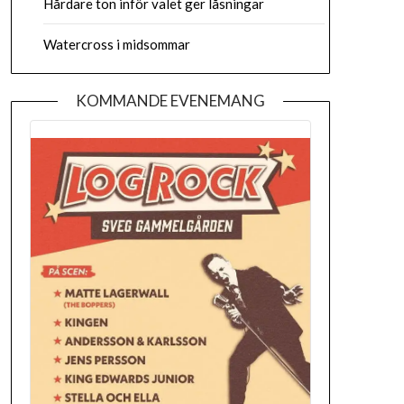
Hårdare ton inför valet ger låsningar
Watercross i midsommar
KOMMANDE EVENEMANG