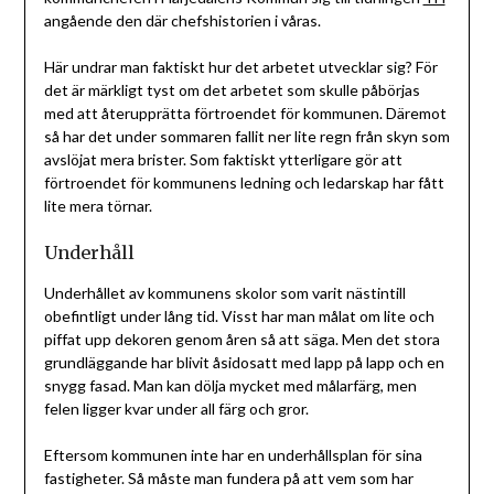
angående den där chefshistorien i våras.
Här undrar man faktiskt hur det arbetet utvecklar sig? För
det är märkligt tyst om det arbetet som skulle påbörjas
med att återupprätta förtroendet för kommunen. Däremot
så har det under sommaren fallit ner lite regn från skyn som
avslöjat mera brister. Som faktiskt ytterligare gör att
förtroendet för kommunens ledning och ledarskap har fått
lite mera törnar.
Underhåll
Underhållet av kommunens skolor som varit nästintill
obefintligt under lång tid. Visst har man målat om lite och
piffat upp dekoren genom åren så att säga. Men det stora
grundläggande har blivit åsidosatt med lapp på lapp och en
snygg fasad. Man kan dölja mycket med målarfärg, men
felen ligger kvar under all färg och gror.
Eftersom kommunen inte har en underhållsplan för sina
fastigheter. Så måste man fundera på att vem som har