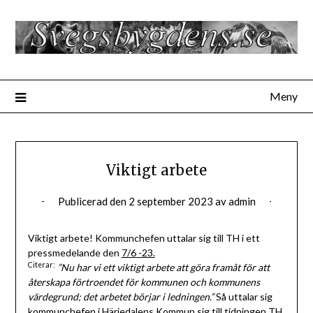
Hoppa
till
innehåll
Meny
Viktigt arbete
Publicerad den
2 september 2023
av
admin
Viktigt arbete! Kommunchefen uttalar sig till TH i ett
pressmedelande den
7/6 -23.
Citerar:
”Nu har vi ett viktigt arbete att göra framåt för att
återskapa förtroendet för kommunen och kommunens
värdegrund; det arbetet börjar i ledningen.”
Så uttalar sig
kommunchefen i Härjedalens Kommun sig till tidningen
TH