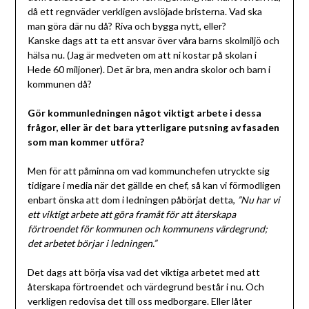
då ett regnväder verkligen avslöjade bristerna. Vad ska
man göra där nu då? Riva och bygga nytt, eller?
Kanske dags att ta ett ansvar över våra barns skolmiljö och
hälsa nu. (Jag är medveten om att ni kostar på skolan i
Hede 60 miljoner). Det är bra, men andra skolor och barn i
kommunen då?
Gör kommunledningen något viktigt arbete i dessa
frågor, eller är det bara ytterligare putsning av fasaden
som man kommer utföra?
Men för att påminna om vad kommunchefen utryckte sig
tidigare i media när det gällde en chef, så kan vi förmodligen
enbart önska att dom i ledningen påbörjat detta,
”Nu har vi
ett viktigt arbete att göra framåt för att återskapa
förtroendet för kommunen och kommunens värdegrund;
det arbetet börjar i ledningen.”
Det dags att börja visa vad det viktiga arbetet med att
återskapa förtroendet och värdegrund består i nu. Och
verkligen redovisa det till oss medborgare. Eller låter