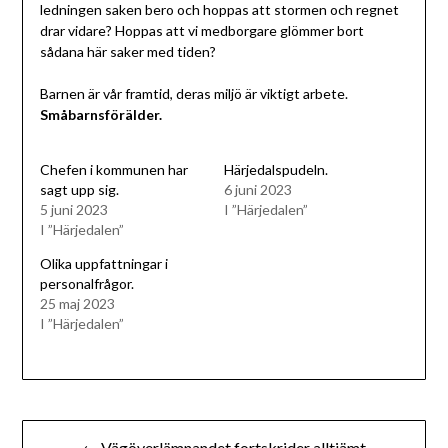
ledningen saken bero och hoppas att stormen och regnet
drar vidare? Hoppas att vi medborgare glömmer bort
sådana här saker med tiden?
Barnen är vår framtid, deras miljö är viktigt arbete.
Småbarnsförälder.
Chefen i kommunen har
Härjedalspudeln.
sagt upp sig.
6 juni 2023
5 juni 2023
I ”Härjedalen”
I ”Härjedalen”
Olika uppfattningar i
personalfrågor.
25 maj 2023
I ”Härjedalen”
Inläggsnavigering
← Vägöverlämnandet fortskrider alltjämt