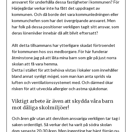
ansvaret för underhålla dessa fastigheter i kommunen? För
Härjegårdar verkar inte ha fått det uppdraget av
kommunen. Och då borde det vara kommunledningen eller
kommunchefen som har det övergripande ansvaret. Men
har folk på dessa positioner verkligen tagit sitt ansvar, som
deras lönenivåer innebär då allt blivit eftersatt?
Allt detta tillsammans har ytterligare skadat förtroendet
för kommunen hos oss medborgare. För här funderar
åtminstone jag på att låta mina barn som går på just norra
skolan att få vara hemma.
Detta i stället för att behöva vistas i lokaler som innehåller
bland annat synligt mögel, som man kan anta sprids via
luften och ventilationssystemet med. Och därmed ökar
risken för att utveckla allergier och astma sjukdomar.
Viktigt arbete är även att skydda våra barn
mot dåliga skolmiljöer!
Och åren går utan att den/dom ansvariga verkligen tar tag i
saken ordentligt. Så verkar det ha varit på södra skolan
dom senaste 20-30 åren. Men ingenting har hänt förrän nu,