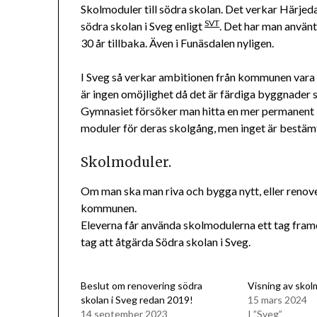
Skolmoduler till södra skolan. Det verkar Härjeda
SVT
södra skolan i Sveg enligt
. Det har man använ
30 år tillbaka. Även i Funäsdalen nyligen.
I Sveg så verkar ambitionen från kommunen vara at
är ingen omöjlighet då det är färdiga byggnad
Gymnasiet försöker man hitta en mer permanent lö
moduler för deras skolgång, men inget är bestämt
Skolmoduler.
Om man ska man riva och bygga nytt, eller renove
kommunen.
Eleverna får använda skolmodulerna ett tag fram
tag att åtgärda Södra skolan i Sveg.
Beslut om renovering södra
Visning av skol
skolan i Sveg redan 2019!
15 mars 2024
14 september 2023
I ”Sveg”