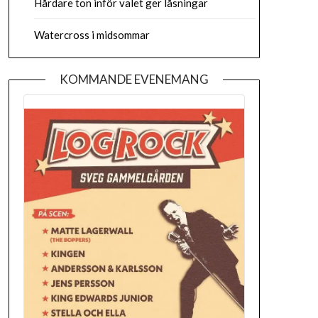
Hårdare ton inför valet ger låsningar
Watercross i midsommar
KOMMANDE EVENEMANG