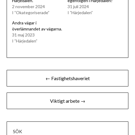
Härjedalen.
egentligen i Härjedalen?
2 november 2024
31 juli 2024
I ”Okategoriserade”
I ”Härjedalen”
Andra vägar i
överlämnandet av vägarna.
31 maj 2023
I ”Härjedalen”
Inläggsnavigering
← Fastighetshaveriet
Viktigt arbete →
SÖK