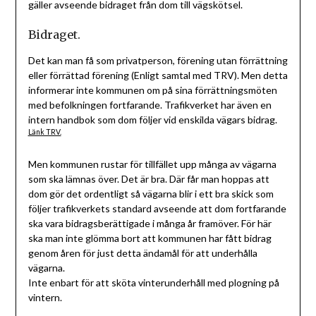
gäller avseende bidraget från dom till vägskötsel.
Bidraget.
Det kan man få som privatperson, förening utan förrättning
eller förrättad förening (Enligt samtal med TRV). Men detta
informerar inte kommunen om på sina förrättningsmöten
med befolkningen fortfarande. Trafikverket har även en
intern handbok som dom följer vid enskilda vägars bidrag.
Länk TRV.
Men kommunen rustar för tillfället upp många av vägarna
som ska lämnas över. Det är bra. Där får man hoppas att
dom gör det ordentligt så vägarna blir i ett bra skick som
följer trafikverkets standard avseende att dom fortfarande
ska vara bidragsberättigade i många år framöver. För här
ska man inte glömma bort att kommunen har fått bidrag
genom åren för just detta ändamål för att underhålla
vägarna.
Inte enbart för att sköta vinterunderhåll med plogning på
vintern.