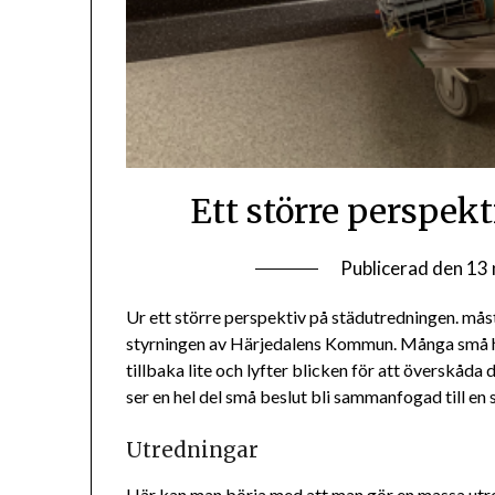
Ett större perspek
Publicerad den
13
Ur ett större perspektiv på städutredningen. mås
styrningen av Härjedalens Kommun. Många små hä
tillbaka lite och lyfter blicken för att överskåda 
ser en hel del små beslut bli sammanfogad till en s
Utredningar
Här kan man börja med att man gör en massa utr