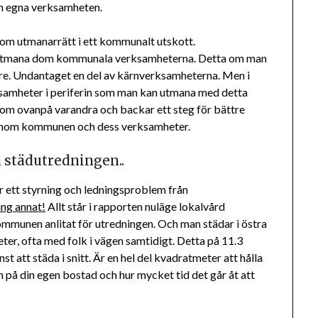
en egna verksamheten.
 om utmanarrätt i ett kommunalt utskott.
tt utmana dom kommunala verksamheterna. Detta om man
gare. Undantaget en del av kärnverksamheterna. Men i
amheter i periferin som man kan utmana med detta
dom ovanpå varandra och backar ett steg för bättre
a inom kommunen och dess verksamheter.
å städutredningen..
r ett styrning och ledningsproblem från
ing annat!
Allt står i rapporten nuläge lokalvård
munen anlitat för utredningen. Och man städar i östra
r, ofta med folk i vägen samtidigt. Detta på 11.3
st att städa i snitt. Är en hel del kvadratmeter att hålla
 på din egen bostad och hur mycket tid det går åt att