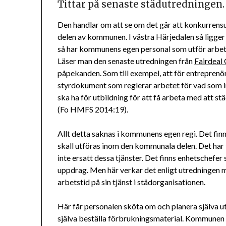
Tittar på senaste städutredningen.
Den handlar om att se om det går att konkurrens
delen av kommunen. I västra Härjedalen så ligger
så har kommunens egen personal som utför arbet
Läser man den senaste utredningen från
Fairdeal
påpekanden. Som till exempel, att för entreprenör
styrdokument som reglerar arbetet för vad som in
ska ha för utbildning för att få arbeta med att s
(Fo HMFS 2014:19).
Allt detta saknas i kommunens egen regi. Det finn
skall utföras inom den kommunala delen. Det har
inte ersatt dessa tjänster. Det finns enhetschef
uppdrag. Men här verkar det enligt utredningen m
arbetstid på sin tjänst i städorganisationen.
Här får personalen sköta om och planera själva u
själva beställa förbrukningsmaterial. Kommunen h