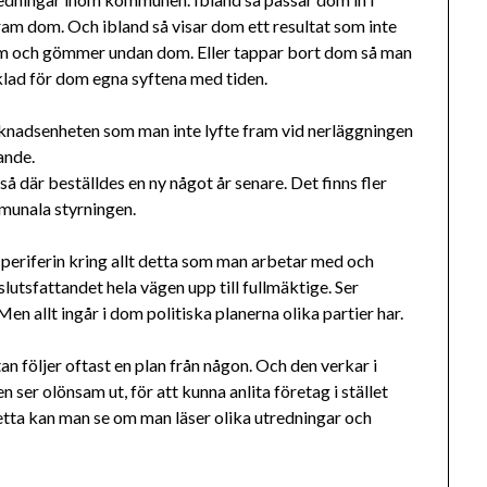
fram dom. Och ibland så visar dom ett resultat som inte
fram och gömmer undan dom. Eller tappar bort dom så man
nklad för dom egna syftena med tiden.
knadsenheten som man inte lyfte fram vid nerläggningen
ande.
å där beställdes en ny något år senare. Det finns fler
munala styrningen.
 periferin kring allt detta som man arbetar med och
utsfattandet hela vägen upp till fullmäktige. Ser
Men allt ingår i dom politiska planerna olika partier har.
 följer oftast en plan från någon. Och den verkar i
er olönsam ut, för att kunna anlita företag i stället
detta kan man se om man läser olika utredningar och