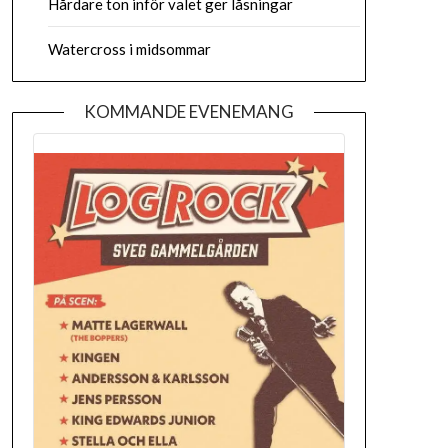
Hårdare ton inför valet ger låsningar
Watercross i midsommar
KOMMANDE EVENEMANG