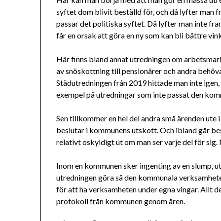
syftet dom blivit beställd för, och då lyfter man 
passar det politiska syftet. Då lyfter man inte 
får en orsak att göra en ny som kan bli bättre vi
Här finns bland annat utredningen om arbetsmar
av snöskottning till pensionärer och andra behöv
Städutredningen från 2019 hittade man inte igen, s
exempel på utredningar som inte passat den kom
Sen tillkommer en hel del andra små ärenden ute i
beslutar i kommunens utskott. Och ibland går besl
relativt oskyldigt ut om man ser varje del för sig. 
Inom en kommunen sker ingenting av en slump, utan
utredningen göra så den kommunala verksamheten s
för att ha verksamheten under egna vingar. Allt 
protokoll från kommunen genom åren.