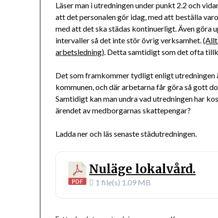
Läser man i utredningen under punkt 2.2 och vidare
att det personalen gör idag, med att beställa varo
med att det ska städas kontinuerligt. Även göra 
intervaller så det inte stör övrig verksamhet.
(All
arbetsledning)
. Detta samtidigt som det ofta til
Det som framkommer tydligt enligt utredningen ä
kommunen, och där arbetarna får göra så gott do
Samtidigt kan man undra vad utredningen har kost
ärendet av medborgarnas skattepengar?
Ladda ner och läs senaste städutredningen.
Nuläge lokalvård.
1 file(s)
1.09 MB