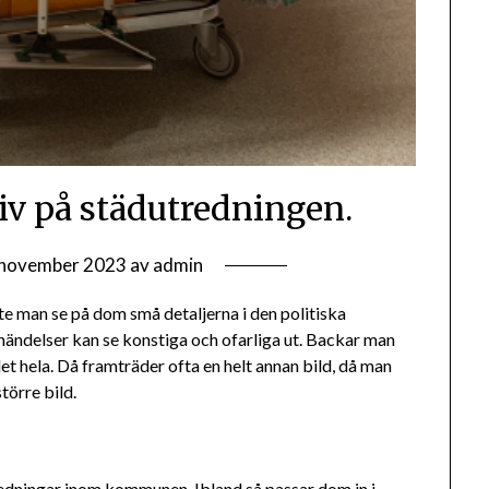
tiv på städutredningen.
 november 2023
av
admin
te man se på dom små detaljerna i den politiska
ndelser kan se konstiga och ofarliga ut. Backar man
det hela. Då framträder ofta en helt annan bild, då man
törre bild.
edningar inom kommunen. Ibland så passar dom in i