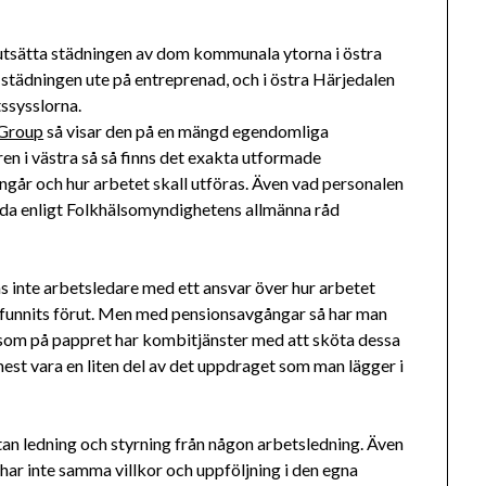
utsätta städningen av dom kommunala ytorna i östra
 städningen ute på entreprenad, och i östra Härjedalen
ssysslorna.
 Group
så visar den på en mängd egendomliga
en i västra så så finns det exakta utformade
går och hur arbetet skall utföras. Även vad personalen
täda enligt Folkhälsomyndighetens allmänna råd
s inte arbetsledare med ett ansvar över hur arbetet
 funnits förut. Men med pensionsavgångar så har man
er som på pappret har kombitjänster med att sköta dessa
est vara en liten del av det uppdraget som man lägger i
tan ledning och styrning från någon arbetsledning. Även
ar inte samma villkor och uppföljning i den egna