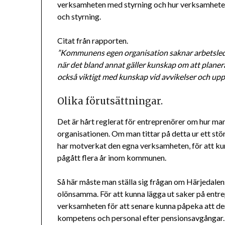
verksamheten med styrning och hur verksamheten
och styrning.
Citat från rapporten.
”Kommunens egen organisation saknar arbetsledn
när det bland annat gäller kunskap om att planera
också viktigt med kunskap vid avvikelser och uppf
Olika förutsättningar.
Det är hårt reglerat för entreprenörer om hur ma
organisationen. Om man tittar på detta ur ett st
har motverkat den egna verksamheten, för att kunn
pågått flera år inom kommunen.
Så här måste man ställa sig frågan om Härjedal
olönsamma. För att kunna lägga ut saker på entr
verksamheten för att senare kunna påpeka att den 
kompetens och personal efter pensionsavgångar