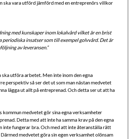
 ska vara utförd jämförd med en entreprenörs villkor
ing med kunskaper inom lokalvård vilket är en brist
 periodiska insatser som till exempel golvvård. Det är
öljning av leveransen.”
n ska utföra arbetet. Men inte inom den egna
örre perspektiv så ser det ut som man nästan medvetet
a lägga ut allt på entreprenad. Och detta ser ut att ha
ens kommun medvetet gör sina egna verksamheter
eprenad. Detta med att inte ha samma krav på den egna
inte fungerar bra. Och med att inte återanställa rätt
. Därmed medvetet göra sin egen verksamhet olönsam