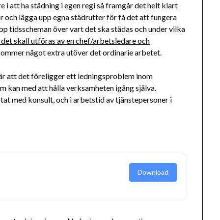
 i att ha städning i egen regi så framgår det helt klart
r och lägga upp egna städrutter för få det att fungera
upp tidsscheman över vart det ska städas och under vilka
t det skall utföras av en chef/arbetsledare och
lkommer något extra utöver det ordinarie arbetet.
r att det föreligger ett ledningsproblem inom
m kan med att hålla verksamheten igång själva.
at med konsult, och i arbetstid av tjänstepersoner i
Download