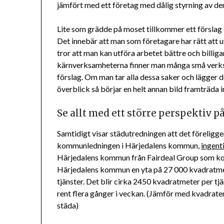
jämfört med ett företag med dålig styrning av d
Lite som grädde på moset tillkommer ett förslag
Det innebär att man som företagare har rätt a
tror att man kan utföra arbetet bättre och billi
kärnverksamheterna finner man många små verks
förslag. Om man tar alla dessa saker och lägger 
överblick så börjar en helt annan bild framträd
Se allt med ett större perspektiv p
Samtidigt visar städutredningen att det föreligge
kommunledningen i Härjedalens kommun,
ingent
Härjedalens kommun från Fairdeal Group som kom
Härjedalens kommun en yta på 27 000 kvadratmete
tjänster. Det blir cirka 2450 kvadratmeter per tjän
rent flera gånger i veckan. (Jämför med kvadraten
städa)