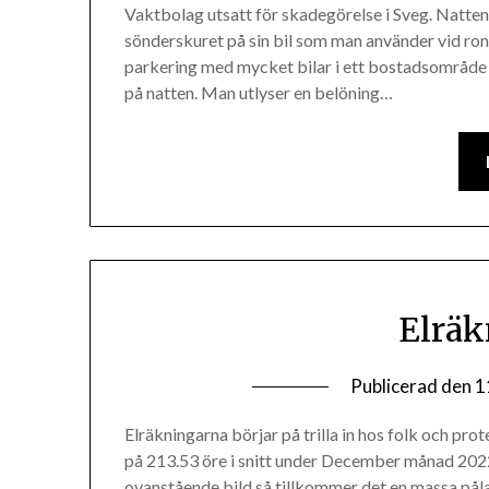
Vaktbolag utsatt för skadegörelse i Sveg. Natten 
sönderskuret på sin bil som man använder vid ron
parkering med mycket bilar i ett bostadsområde 
på natten. Man utlyser en belöning…
Elräk
Publicerad den
1
Elräkningarna börjar på trilla in hos folk och pro
på 213.53 öre i snitt under December månad 2022
ovanstående bild så tillkommer det en massa på