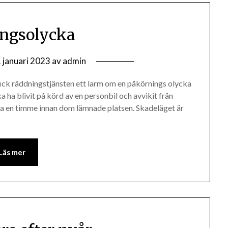
ngsolycka
 januari 2023
av
admin
 fick räddningstjänsten ett larm om en påkörnings olycka
ka ha blivit på körd av en personbil och avvikit från
ka en timme innan dom lämnade platsen. Skadeläget är
Läs mer