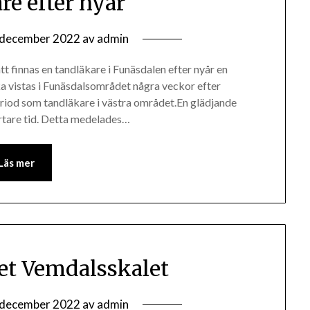
re efter nyår
 december 2022
av
admin
t finnas en tandläkare i Funäsdalen efter nyår en
a vistas i Funäsdalsområdet några veckor efter
period som tandläkare i västra området.En glädjande
ortare tid. Detta medelades…
Läs mer
et Vemdalsskalet
 december 2022
av
admin