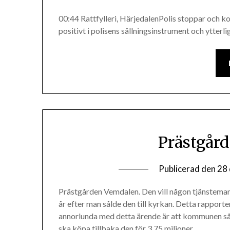
00:44 Rattfylleri, HärjedalenPolis stoppar och ko
positivt i polisens sållningsinstrument och ytter
Prästgår
Publicerad den
28
Prästgården Vemdalen. Den vill någon tjänstema
år efter man sålde den till kyrkan. Detta rappo
annorlunda med detta ärende är att kommunen sål
ska köpa tillbaka den för 3,75 miljoner….