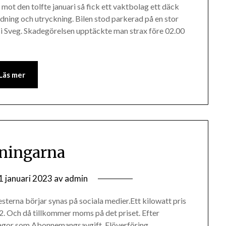
mot den tolfte januari så fick ett vaktbolag ett däck
dning och utryckning. Bilen stod parkerad på en stor
i Sveg. Skadegörelsen upptäckte man strax före 02.00
Läs mer
ningarna
1 januari 2023
av
admin
testerna börjar synas på sociala medier.Ett kilowatt pris
. Och då tillkommer moms på det priset. Efter
lagor som Abonnemangsavgift, Elöverföring,