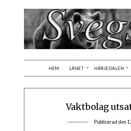
Hoppa
till
innehåll
HEM
LÄNET
HÄRJEDALEN
Vaktbolag utsat
Publicerad den
1