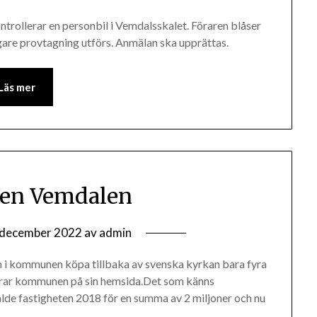
ntrollerar en personbil i Vemdalsskalet. Föraren blåser
ligare provtagning utförs. Anmälan ska upprättas.
Läs mer
den Vemdalen
 december 2022
av
admin
n i kommunen köpa tillbaka av svenska kyrkan bara fyra
rterar kommunen på sin hemsida.Det som känns
de fastigheten 2018 för en summa av 2 miljoner och nu