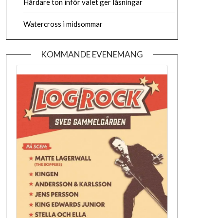
Hårdare ton inför valet ger låsningar
Watercross i midsommar
KOMMANDE EVENEMANG