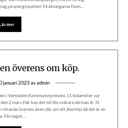
vdrag på energiskatten! Elräkningarna Dom…
Läs mer
n överens om köp.
0 januari 2023
av
admin
den i Vemdalen.Kommunstyrelsens 11 ledamöter var
 den 2 mars.Där kan det bli lite svårare då man är 31
n rörande överens även där om ett återköp då det är en
a. Förslaget…