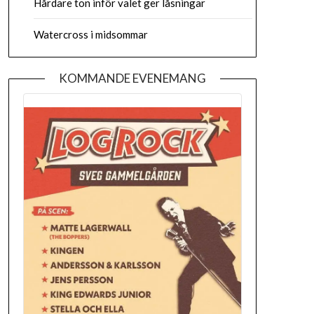
Hårdare ton inför valet ger låsningar
Watercross i midsommar
KOMMANDE EVENEMANG