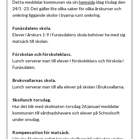
Detta meddelar kommunen via sin
hemsida
idag tisdag den
24/1 -23. Det gäller lite olika saker för olika årskurser och
omkring liggande skolor i byarna runt omkring.
Funäsdalens skola
.
Elever i årskurs 1-9 i Funäsdalens skola behöver ha med sig
matsäck till skolan.
Förskolan och förskoleklass.
Lunch serverar man till elever i förskoleklass och förskola i
Funäsdalen.
Bruksvallarnas skola.
Lunch serverar man till alla elever på skolan i Bruksvallarna.
Skollunch torsdag.
Hur det blir med skolmaten torsdag 26 januari meddelar
kommunen till vårdnadshavare och elever på Schoolsoft
under onsdag.
Kompensation för matsäck.
Här ska Skolmat enligt lag ska skolbarn bli erbjuden under