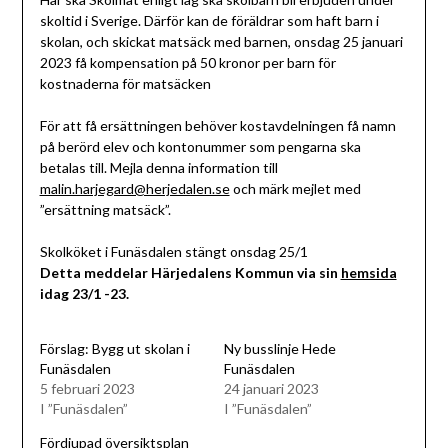
skoltid i Sverige. Därför kan de föräldrar som haft barn i
skolan, och skickat matsäck med barnen, onsdag 25 januari
2023 få kompensation på 50 kronor per barn för
kostnaderna för matsäcken
För att få ersättningen behöver kostavdelningen få namn
på berörd elev och kontonummer som pengarna ska
betalas till. Mejla denna information till
malin.harjegard@herjedalen.se
och märk mejlet med
”ersättning matsäck”.
Skolköket i Funäsdalen stängt onsdag 25/1
Detta meddelar Härjedalens Kommun via sin
hemsida
idag 23/1 -23.
Förslag: Bygg ut skolan i
Ny busslinje Hede
Funäsdalen
Funäsdalen
5 februari 2023
24 januari 2023
I ”Funäsdalen”
I ”Funäsdalen”
Fördjupad översiktsplan