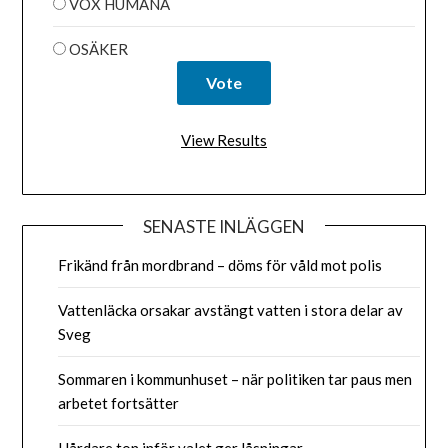
VOX HUMANA
OSÄKER
View Results
SENASTE INLÄGGEN
Frikänd från mordbrand – döms för våld mot polis
Vattenläcka orsakar avstängt vatten i stora delar av
Sveg
Sommaren i kommunhuset – när politiken tar paus men
arbetet fortsätter