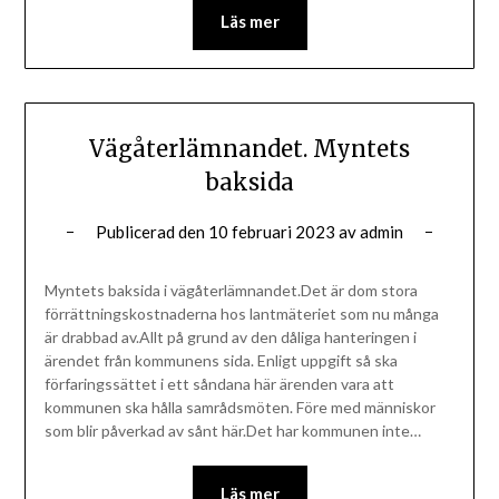
Läs mer
Vägåterlämnandet. Myntets
baksida
Publicerad den
10 februari 2023
av
admin
Myntets baksida i vägåterlämnandet.Det är dom stora
förrättningskostnaderna hos lantmäteriet som nu många
är drabbad av.Allt på grund av den dåliga hanteringen i
ärendet från kommunens sida. Enligt uppgift så ska
förfaringssättet i ett såndana här ärenden vara att
kommunen ska hålla samrådsmöten. Före med människor
som blir påverkad av sånt här.Det har kommunen inte…
Läs mer