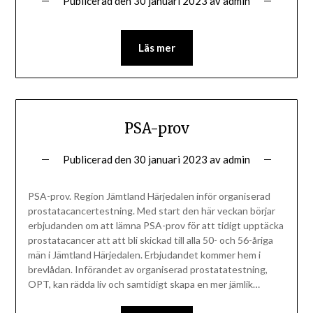
Publicerad den
30 januari 2023
av
admin
Läs mer
PSA-prov
Publicerad den
30 januari 2023
av
admin
PSA-prov. Region Jämtland Härjedalen inför organiserad
prostatacancertestning. Med start den här veckan börjar
erbjudanden om att lämna PSA-prov för att tidigt upptäcka
prostatacancer att att bli skickad till alla 50- och 56-åriga
män i Jämtland Härjedalen. Erbjudandet kommer hem i
brevlådan. Införandet av organiserad prostatatestning,
OPT, kan rädda liv och samtidigt skapa en mer jämlik…