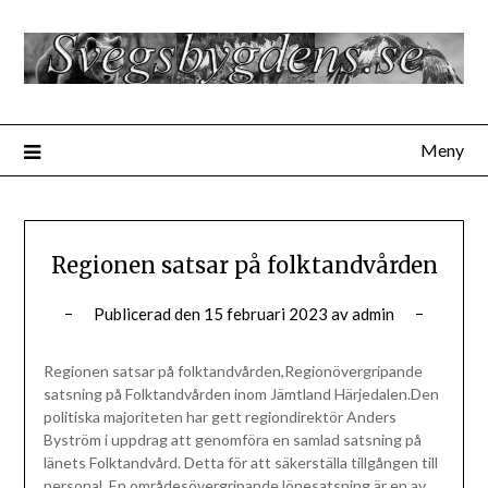
Hoppa
till
innehåll
Meny
Regionen satsar på folktandvården
Publicerad den
15 februari 2023
av
admin
Regionen satsar på folktandvården,Regionövergripande
satsning på Folktandvården inom Jämtland Härjedalen.Den
politiska majoriteten har gett regiondirektör Anders
Byström i uppdrag att genomföra en samlad satsning på
länets Folktandvård. Detta för att säkerställa tillgången till
personal. En områdesövergripande lönesatsning är en av