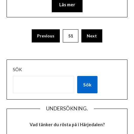
Läs mer
Previous
51
Next
SÖK
Sök
UNDERSÖKNING.
Vad tänker du rösta på i Härjedalen?