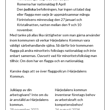
Romerna har nationaldag 8 April
Den
judiska
befolkningen, har ingen uttalad dag
eller flagga men varje år uppmärksammar många
Förintelsens minnesdag den 27 januari och
Kristallnatten, natten mellan den 9 och 10
november.
Med tanke på allas lika rättigheter som man gärna använder
inom kommunen så verkar Härjedalens Kommun vara
väldigt särbehandlande själva. Så därför bör kommunen
flagga på andra minoritets folkslags nationaldag och inte
enbart samernas. Oavsett vad för minoritetsfolkslag man
tillhör. Om dom har en flagga och en nationaldag.
Kanske dags att se över flaggpolicyn i Härjedalens
Kommun.
Julklapp av din
Härjedalens kommun
arbetsgivare? Inte om du
inventerar företags behov
är anställd av Härjedalens
av arbetskraft och
kommun.
kompetensbehov!
29 november 2023
26 augusti 2024