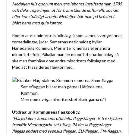
Medaljen Illis quorum meruere labores instiftade
man
1785
och dela
r
regeringen ut för framstående kulturellt, socialt
eller konstnärligt arbete. Medaljen bär
man på bröstet i
blått band med gula kanter.
Romer är ett minoritetsfolkslag liksom samer, sverigefinnar,
tornedalingar, judar. Samernas nationaldag hyllar
Härjedalens Kommun. Men inte romernas eller andra
minoritets folk. Påkallar man en minoritets nationaldag så
ska man framhäva dom andra minoritets folkslagen med.
Med att hissa deras flaggor med
.
Sameflaggan hissar man gärna i Härjedalens
Kommun.
Men dom övriga minoritetsbefolkningarna då?
Utdrag ur Kommunens flaggpolicy.
”Härjedalens kommuns officiella flaggstänger är tre stycken
framför Medborgarhuset i Sveg. På dessa flaggstänger
flaggas endast med svenska flaggan, EU-flaggan, FN-flaggan,