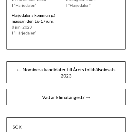
I ”Härjedalen”
I ”Härjedalen”
Härjedalens kommun på
mässan den 16-17 juni.
8 juni 2023
I ”Härjedalen”
Inläggsnavigering
← Nominera kandidater till Årets folkhälsoinsats
2023
Vad är klimatångest? →
SÖK