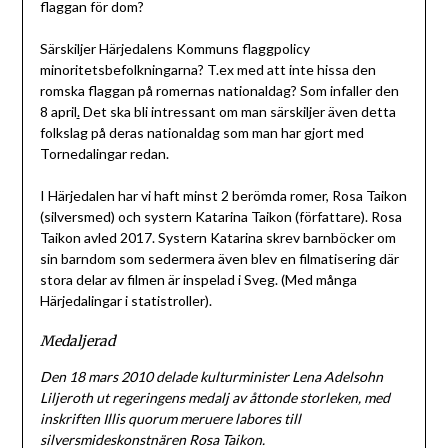
flaggan för dom?
Särskiljer Härjedalens Kommuns flaggpolicy
minoritetsbefolkningarna? T.ex med att inte hissa den
romska flaggan på romernas nationaldag? Som infaller den
8 april
.
Det ska bli intressant om man särskiljer även detta
folkslag på deras nationaldag som man har gjort med
Tornedalingar redan.
I Härjedalen har vi haft minst 2 berömda romer, Rosa Taikon
(silversmed) och systern Katarina Taikon (författare). Rosa
Taikon avled 2017. Systern Katarina skrev barnböcker om
sin barndom som sedermera även blev en filmatisering där
stora delar av filmen är inspelad i Sveg. (Med många
Härjedalingar i statistroller).
Medaljerad
Den 18 mars 2010 delade kulturminister Lena Adelsohn
Liljeroth ut regeringens medalj av åttonde storleken, med
inskriften Illis quorum meruere labores till
silversmideskonstnären Rosa Taikon.