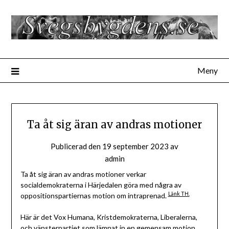
Hoppa
till
innehåll
Meny
Ta åt sig äran av andras motioner
Publicerad den
19 september 2023
av
admin
Ta åt sig äran av andras motioner verkar
socialdemokraterna i Härjedalen göra med några av
Länk TH.
oppositionspartiernas motion om intraprenad.
Här är det Vox Humana, Kristdemokraterna, Liberalerna,
och vänsterpartiet som lämnat in en gemensam motion