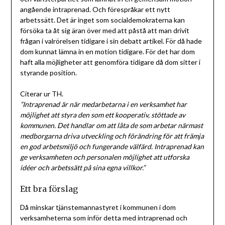
angående intraprenad. Och förespråkar ett nytt
arbetssätt. Det är inget som socialdemokraterna kan
försöka ta åt sig äran över med att påstå att man drivit
frågan i valrörelsen tidigare i sin debatt artikel. För då hade
dom kunnat lämna in en motion tidigare. För det har dom
haft alla möjligheter att genomföra tidigare då dom sitter i
styrande position.
Citerar ur TH.
”Intraprenad är när medarbetarna i en verksamhet har
möjlighet att styra den som ett kooperativ, stöttade av
kommunen. Det handlar om att låta de som arbetar närmast
medborgarna driva utveckling och förändring för att främja
en god arbetsmiljö och fungerande välfärd. Intraprenad kan
ge verksamheten och personalen möjlighet att utforska
idéer och arbetssätt på sina egna villkor.”
Ett bra förslag
Då minskar tjänstemannastyret i kommunen i dom
verksamheterna som inför detta med intraprenad och