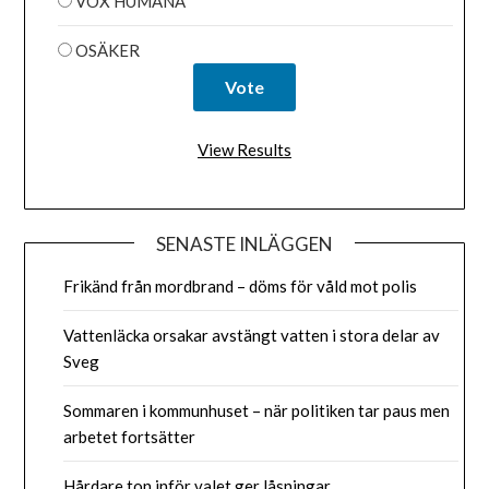
VOX HUMANA
OSÄKER
View Results
SENASTE INLÄGGEN
Frikänd från mordbrand – döms för våld mot polis
Vattenläcka orsakar avstängt vatten i stora delar av
Sveg
Sommaren i kommunhuset – när politiken tar paus men
arbetet fortsätter
Hårdare ton inför valet ger låsningar