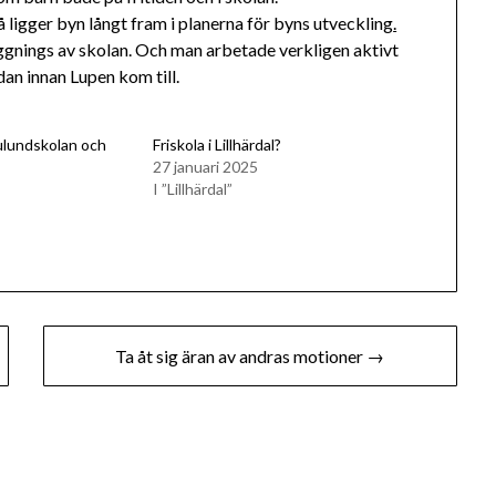
å ligger byn långt fram i planerna för byns utveckling
.
äggnings av skolan. Och man arbetade verkligen aktivt
an innan Lupen kom till.
rulundskolan och
Friskola i Lillhärdal?
27 januari 2025
I ”Lillhärdal”
Ta åt sig äran av andras motioner →