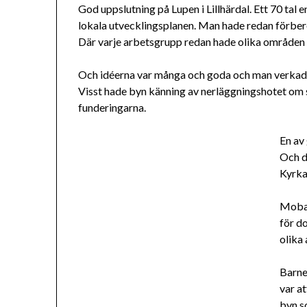
God uppslutning på Lupen i Lillhärdal. Ett 70 tal
lokala utvecklingsplanen. Man hade redan förberet
Där varje arbetsgrupp redan hade olika områden
Och idéerna var många och goda och man verkade 
Visst hade byn känning av nerläggningshotet om 
funderingarna.
En av
Och d
Kyrkan
Mobac
för do
olika 
Barne
var at
byn s