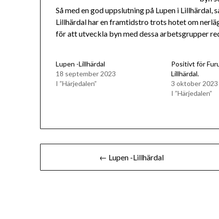
Så med en god uppslutning på Lupen i Lillhärdal, s
Lillhärdal har en framtidstro trots hotet om nerl
för att utveckla byn med dessa arbetsgrupper red
Lupen -Lillhärdal
Positivt för Fu
18 september 2023
Lillhärdal.
I ”Härjedalen”
3 oktober 2023
I ”Härjedalen”
Inläggsnavigering
← Lupen -Lillhärdal