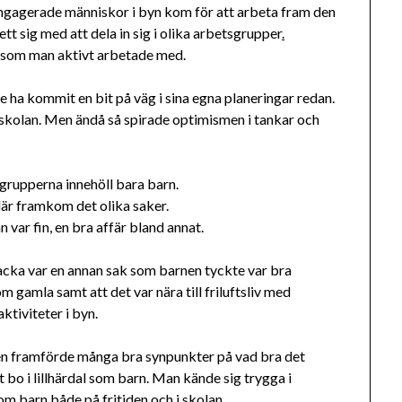
 engagerade människor i byn kom för att arbeta fram den
t sig med att dela in sig i olika arbetsgrupper
.
 som man aktivt arbetade med.
ha kommit en bit på väg i sina egna planeringar redan.
skolan. Men ändå så spirade optimismen i tankar och
 grupperna innehöll bara barn.
är framkom det olika saker.
 var fin, en bra affär bland annat.
ka var en annan sak som barnen tyckte var bra
m gamla samt att det var nära till friluftsliv med
aktiviteter i byn.
n framförde många bra synpunkter på vad bra det
t bo i lillhärdal som barn. Man kände sig trygga i
om barn både på fritiden och i skolan.