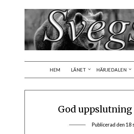
Hoppa
till
innehåll
HEM
LÄNET
HÄRJEDALEN
God uppslutning 
Publicerad den
18 