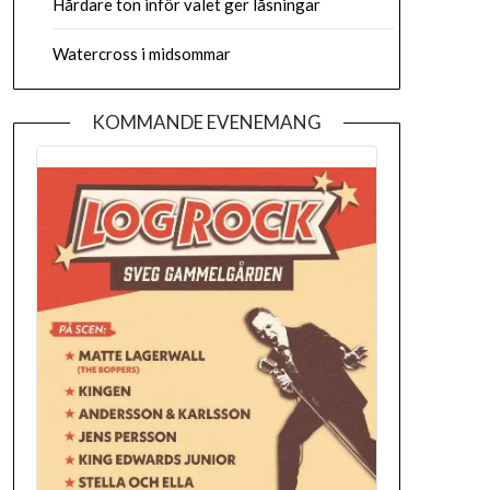
Hårdare ton inför valet ger låsningar
Watercross i midsommar
KOMMANDE EVENEMANG