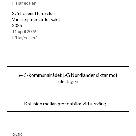
I ”Härjedalen”
Svårbedömd förnyelse i
Vänsterpartiet inför valet
2026
11 april 2026
I ”Härjedalen”
Inläggsnavigering
← S-kommunalrådet L-G Nordlander siktar mot
riksdagen
Kollision mellan personbilar vid u-sväng →
SÖK