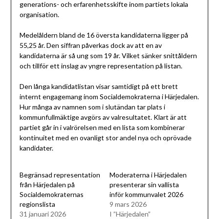
generations- och erfarenhetsskifte inom partiets lokala
organisation.
Medelåldern bland de 16 översta kandidaterna ligger på
55,25 år. Den siffran påverkas dock av att en av
kandidaterna är så ung som 19 år. Vilket sänker snittåldern
och tillför ett inslag av yngre representation på listan.
Den långa kandidatlistan visar samtidigt på ett brett
internt engagemang inom Socialdemokraterna i Härjedalen.
Hur många av namnen som i slutändan tar plats i
kommunfullmäktige avgörs av valresultatet. Klart är att
partiet går in i valrörelsen med en lista som kombinerar
kontinuitet med en ovanligt stor andel nya och oprövade
kandidater.
Begränsad representation
Moderaterna i Härjedalen
från Härjedalen på
presenterar sin vallista
Socialdemokraternas
inför kommunvalet 2026
regionslista
9 mars 2026
31 januari 2026
I ”Härjedalen”