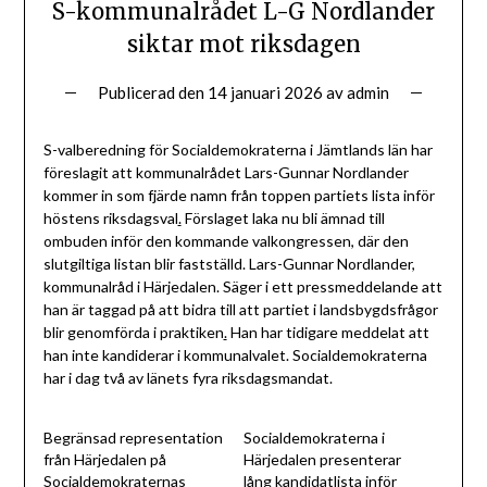
S-kommunalrådet L-G Nordlander
siktar mot riksdagen
Publicerad den
14 januari 2026
av
admin
S-valberedning för Socialdemokraterna i Jämtlands län har
föreslagit att kommunalrådet Lars-Gunnar Nordlander
kommer in som fjärde namn från toppen partiets lista inför
höstens riksdagsval
.
Förslaget laka nu bli ämnad till
ombuden inför den kommande valkongressen, där den
slutgiltiga listan blir fastställd. Lars-Gunnar Nordlander,
kommunalråd i Härjedalen. Säger i ett pressmeddelande att
han är taggad på att bidra till att partiet i landsbygdsfrågor
blir genomförda i praktiken
.
Han har tidigare meddelat att
han inte kandiderar i kommunalvalet. Socialdemokraterna
har i dag två av länets fyra riksdagsmandat.
Begränsad representation
Socialdemokraterna i
från Härjedalen på
Härjedalen presenterar
Socialdemokraternas
lång kandidatlista inför