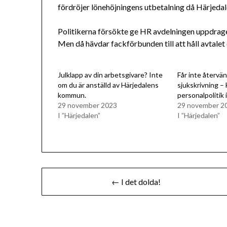
fördröjer lönehöjningens utbetalning då Härjedal
Politikerna försökte ge HR avdelningen uppdraget 
Men då hävdar fackförbunden till att håll avtale
Julklapp av din arbetsgivare? Inte
Får inte återvä
om du är anställd av Härjedalens
sjukskrivning –
kommun.
personalpolitik 
29 november 2023
29 november 2
I ”Härjedalen”
I ”Härjedalen”
Inläggsnavigering
← I det dolda!