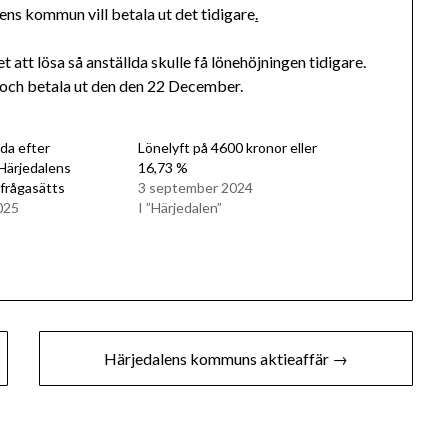
ens kommun vill betala ut det tidigare
.
att lösa så anställda skulle få lönehöjningen tidigare.
t och betala ut den den 22 December.
nda efter
Lönelyft på 4600 kronor eller
 Härjedalens
16,73 %
ifrågasätts
3 september 2024
025
I ”Härjedalen”
Härjedalens kommuns aktieaffär →