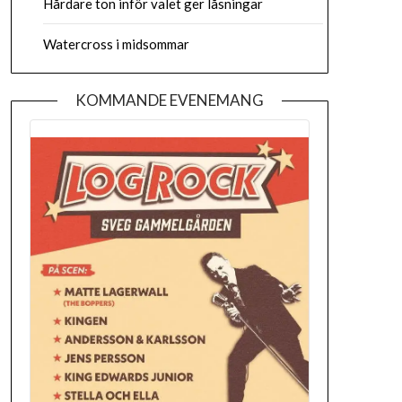
Hårdare ton inför valet ger låsningar
Watercross i midsommar
KOMMANDE EVENEMANG