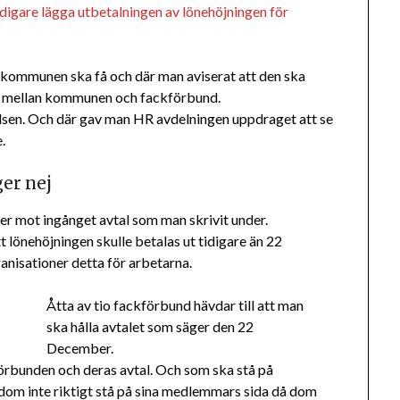
idigare lägga utbetalningen av lönehöjningen för
i kommunen ska få och där man aviserat att den ska
ar mellan kommunen och fackförbund.
lsen. Och där gav man HR avdelningen uppdraget att se
.
er nej
er mot ingånget avtal som man skrivit under.
tt lönehöjningen skulle betalas ut tidigare än 22
nisationer detta för arbetarna.
Åtta av tio fackförbund hävdar till att man
ska hålla avtalet som säger den 22
December.
förbunden och deras avtal. Och som ska stå på
r dom inte riktigt stå på sina medlemmars sida då dom