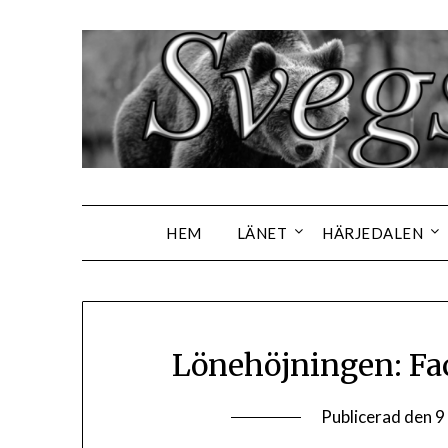
Hoppa
till
innehåll
HEM
LÄNET
HÄRJEDALEN
Lönehöjningen: Fa
Publicerad den
9