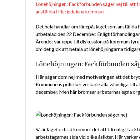
Lönehöjningen: Fackförbunden säger nej till att t
anställda i Härjedalens kommun.
Det hela handlar om lönepåslaget som anställda 
utbetalad den 22 December. Enligt förhandling
Ärendet var uppe till diskussion på kommunstyre
om det gick att betala ut lönehöjningarna tidigare
Lönehöjningen: Fackförbunden säg
Här säger dom nej med motiveringen att det bryt
Kommunens politiker verkade alla välvilliga till a
december. Men här bromsar arbetarnas egna orga
Så är läget och så kommer det att bli enligt fack
arbetstagarnas sida vid olika åsikter. Här verka