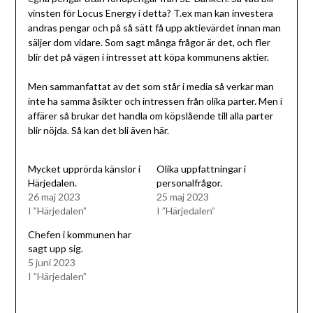
vinsten för Locus Energy i detta? T.ex man kan investera
andras pengar och på så sätt få upp aktievärdet innan man
säljer dom vidare. Som sagt många frågor är det, och fler
blir det på vägen i intresset att köpa kommunens aktier.
Men sammanfattat av det som står i media så verkar man
inte ha samma åsikter och intressen från olika parter. Men i
affärer så brukar det handla om köpslående till alla parter
blir nöjda. Så kan det bli även här.
Mycket upprörda känslor i
Olika uppfattningar i
Härjedalen.
personalfrågor.
26 maj 2023
25 maj 2023
I ”Härjedalen”
I ”Härjedalen”
Chefen i kommunen har
sagt upp sig.
5 juni 2023
I ”Härjedalen”