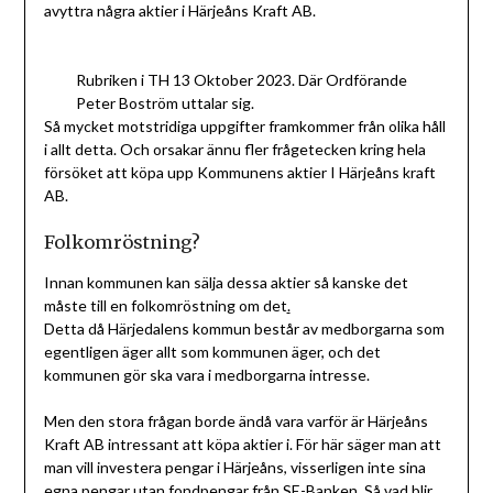
avyttra några aktier i Härjeåns Kraft AB.
Rubriken i TH 13 Oktober 2023. Där Ordförande
Peter Boström uttalar sig.
Så mycket motstridiga uppgifter framkommer från olika håll
i allt detta. Och orsakar ännu fler frågetecken kring hela
försöket att köpa upp Kommunens aktier I Härjeåns kraft
AB.
Folkomröstning?
Innan kommunen kan sälja dessa aktier så kanske det
måste till en folkomröstning om det
.
Detta då Härjedalens kommun består av medborgarna som
egentligen äger allt som kommunen äger, och det
kommunen gör ska vara i medborgarna intresse.
Men den stora frågan borde ändå vara varför är Härjeåns
Kraft AB intressant att köpa aktier i. För här säger man att
man vill investera pengar i Härjeåns, visserligen inte sina
egna pengar utan fondpengar från SE-Banken. Så vad blir