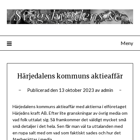
Hoppa
till
innehåll
Meny
Härjedalens kommuns aktieaffär
Publicerad den
13 oktober 2023
av
admin
Härjedalens kommuns aktieaffär med aktierna i elföretaget
Härjeåns kraft AB. Efter lite granskningar av övrig media om
vad folk uttalat sig. Så framkommer det väldigt mycket små
små detaljer i det hela. Sen får man väl ta uttalanden med
en nypa salt med om vad som faktiskt sades och hur det
återberättas i media.