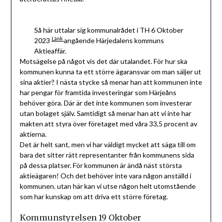
Så här uttalar sig kommunalrådet i TH 6 Oktober
Länk
2023
angående Härjedalens kommuns
Aktieaffär.
Motsägelse på något vis det där utalandet. För hur ska
kommunen kunna ta ett större ägaransvar om man säljer ut
sina aktier? I nästa stycke så menar han att kommunen inte
har pengar för framtida investeringar som Härjeåns
behöver göra. Där är det inte kommunen som investerar
utan bolaget själv. Samtidigt så menar han att vi inte har
makten att styra över företaget med våra 33,5 procent av
aktierna.
Det är helt sant, men vi har väldigt mycket att säga till om
bara det sitter rätt representanter från kommunens sida
på dessa platser. För kommunen är ändå näst största
aktieägaren! Och det behöver inte vara någon anställd i
kommunen. utan här kan vi utse någon helt utomstående
som har kunskap om att driva ett större företag.
Kommunstyrelsen 19 Oktober