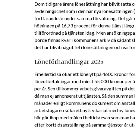
Dom tidigare årens lönesättning har blivit satta 
avdelningschef som i den här nya lönesättningen
fortfarande är under samma förvaltning. Det går 
höjningen på 16,73 procent för denna tjänst längre
tillförordnad på tjänsten idag. Men ansökningspa
borde finnas kvar i kommunens arkiv då sådant sk
det har blivit något fel i lönesättningen och varför
Löneförhandlingar 2025
Emellertid så ökar ett lönelyft på 4600 kronor f
löneutbetalningar med minst 55 000 kronor per 
per år. Sen tillkommer arbetsgivaravgiften på det
då man ej annonserat ut tjänsten. Så den summan b
månader enligt kommunens dokument om anställni
arbetstagaren söka ett nytt vikariat med ny lönes
här går ihop med målen i heltidsresan som man ha
efter korttidsanställning på samma tjänster år ut oc