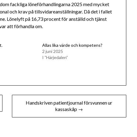
a dom fackliga löneförhandlingarna 2025 med mycket
al och krav på tillsvidareanställningar. Då det i fallet
e. Lönelyft på 16,73 procent för anställd och tjänst
var att förhandla om.
t.
Allas lika värde och kompetens?
2 juni 2025
I ”Härjedalen”
Handskriven patientjournal försvunnen ur
kassaskåp →