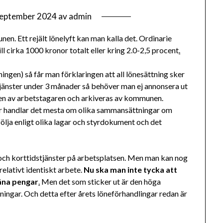
september 2024
av
admin
n. Ett rejält lönelyft kan man kalla det. Ordinarie
ll cirka 1000 kronor totalt eller kring 2.0-2,5 procent
.
gen) så får man förklaringen att all lönesättning sker
tjänster under 3 månader så behöver man ej annonsera ut
ligen av arbetstagaren och arkiveras av kommunen.
Där handlar det mesta om olika sammansättningar om
ölja enligt olika lagar och styrdokument och det
r och korttidstjänster på arbetsplatsen. Men man kan nog
 relativt identiskt arbete.
Nu ska man inte tycka att
jäna pengar
.
Men det som sticker ut är den höga
ningar. Och detta efter årets löneförhandlingar redan är