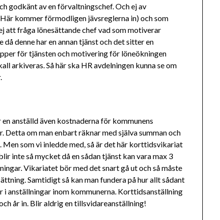
och godkänt av en förvaltningschef. Och ej av
 (Här kommer förmodligen jävsreglerna in) och som
ej att fråga lönesättande chef vad som motiverar
 då denne har en annan tjänst och det sitter en
pper för tjänsten och motivering för löneökningen
all arkiveras. Så här ska HR avdelningen kunna se om
.
ör en anställd även kostnaderna för kommunens
år. Detta om man enbart räknar med själva summan och
. Men som vi inledde med, så är det här korttidsvikariat
lir inte så mycket då en sådan tjänst kan vara max 3
ngar. Vikariatet bör med det snart gå ut och så måste
ättning. Samtidigt så kan man fundera på hur allt sådant
r i anställningar inom kommunerna. Korttidsanställning
h år in. Blir aldrig en tillsvidareanställning!