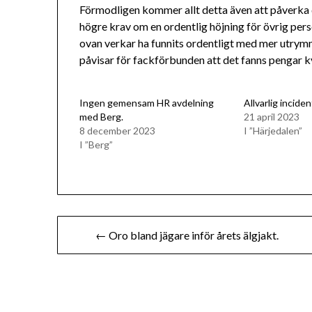
Förmodligen kommer allt detta även att påverk
högre krav om en ordentlig höjning för övrig person
ovan verkar ha funnits ordentligt med mer utrymm
påvisar för fackförbunden att det fanns pengar k
Ingen gemensam HR avdelning
Allvarlig inciden
med Berg.
21 april 2023
8 december 2023
I ”Härjedalen”
I ”Berg”
Inläggsnavigering
← Oro bland jägare inför årets älgjakt.