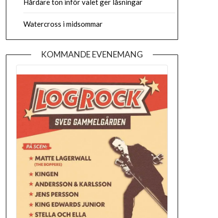
Hårdare ton inför valet ger låsningar
Watercross i midsommar
KOMMANDE EVENEMANG