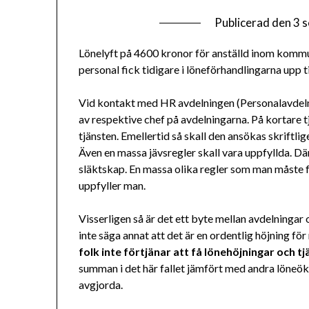
Publicerad den
3 
Lönelyft på 4600 kronor för anställd inom kommune
personal fick tidigare i löneförhandlingarna upp ti
Vid kontakt med HR avdelningen (Personalavdelnin
av respektive chef på avdelningarna. På kortare 
tjänsten. Emellertid så skall den ansökas skrift
Även en massa jävsregler skall vara uppfyllda. 
släktskap. En massa olika regler som man måste f
uppfyller man.
Visserligen så är det ett byte mellan avdelninga
inte säga annat att det är en ordentlig höjning för
folk inte förtjänar att få lönehöjningar och t
summan i det här fallet jämfört med andra löneök
avgjorda.