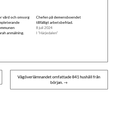
ör vård och omsorg
Chefen på demensboendet
mpleterande
tillfälligt arbetsbefriad.
kommunen
8 juli 2024
arah anmälning.
I ”Härjedalen”
Vägöverlämnandet omfattade 841 hushåll från
början. →