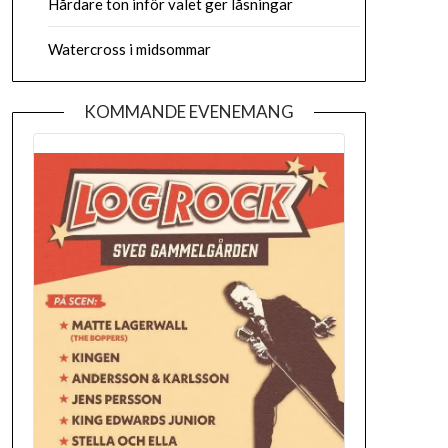
Hårdare ton inför valet ger låsningar
Watercross i midsommar
KOMMANDE EVENEMANG