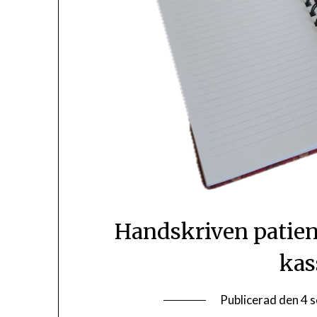
Handskriven patien
kas
Publicerad den
4 