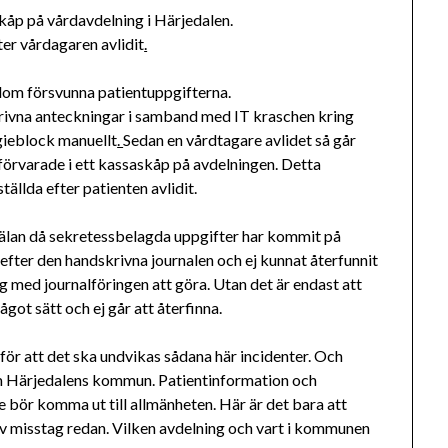
kåp på vårdavdelning i Härjedalen.
ter vårdagaren avlidit
.
om försvunna patientuppgifterna.
rivna anteckningar i samband med IT kraschen kring
egieblock manuellt
.
Sedan en vårdtagare avlidet så går
t förvarade i ett kassaskåp på avdelningen. Detta
llda efter patienten avlidit.
nmälan då sekretessbelagda uppgifter har kommit på
efter den handskrivna journalen och ej kunnat återfunnit
ng med journalföringen att göra. Utan det är endast att
got sätt och ej går att återfinna.
ör att det ska undvikas sådana här incidenter. Och
nom Härjedalens kommun. Patientinformation och
 bör komma ut till allmänheten. Här är det bara att
av misstag redan. Vilken avdelning och vart i kommunen