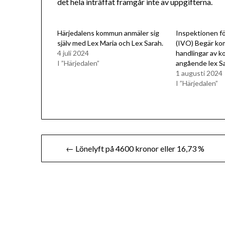
det hela inträffat framgår inte av uppgifterna.
Härjedalens kommun anmäler sig
Inspektionen f
själv med Lex Maria och Lex Sarah.
(IVO) Begär ko
4 juli 2024
handlingar av 
I ”Härjedalen”
angående lex S
1 augusti 2024
I ”Härjedalen”
Inläggsnavigering
← Lönelyft på 4600 kronor eller 16,73 %