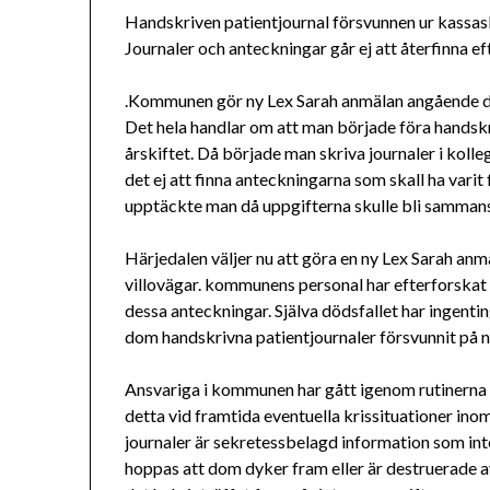
Handskriven patientjournal försvunnen ur kassas
Journaler och anteckningar går ej att återfinna ef
.Kommunen gör ny Lex Sarah anmälan angående d
Det hela handlar om att man började föra handsk
årskiftet. Då började man skriva journaler i koll
det ej att finna anteckningarna som skall ha vari
upptäckte man då uppgifterna skulle bli sammanstä
Härjedalen väljer nu att göra en ny Lex Sarah a
villovägar. kommunens personal har efterforskat 
dessa anteckningar. Själva dödsfallet har ingenti
dom handskrivna patientjournaler försvunnit på nå
Ansvariga i kommunen har gått igenom rutinerna f
detta vid framtida eventuella krissituationer i
journaler är sekretessbelagd information som inte
hoppas att dom dyker fram eller är destruerade 