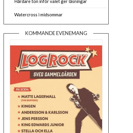
Hårdare ton inför valet ger låsningar
Watercross i midsommar
KOMMANDE EVENEMANG