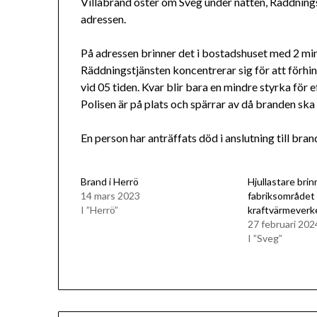
Villabrand öster om Sveg under natten, Räddningst
adressen.
På adressen brinner det i bostadshuset med 2 min
Räddningstjänsten koncentrerar sig för att förhi
vid 05 tiden. Kvar blir bara en mindre styrka för 
Polisen är på plats och spärrar av då branden ska 
En person har anträffats död i anslutning till bra
Brand i Herrö
Hjullastare brin
14 mars 2023
fabriksområdet 
I ”Herrö”
kraftvärmeverk
27 februari 202
I ”Sveg”