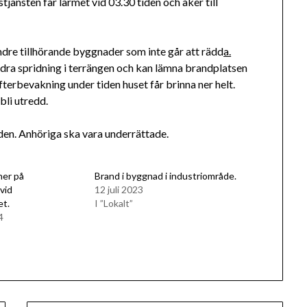
jänsten får larmet vid 03.30 tiden och åker till
dre tillhörande byggnader som inte går att rädd
a.
ndra spridning i terrängen och kan lämna brandplatsen
efterbevakning under tiden huset får brinna ner helt.
bli utredd.
nden. Anhöriga ska vara underrättade.
ner på
Brand i byggnad i industriområde.
vid
12 juli 2023
et.
I ”Lokalt”
4