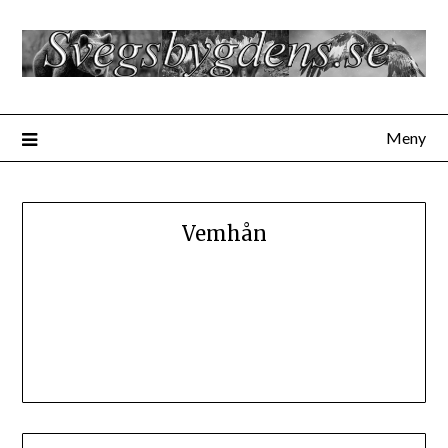
Hoppa
till
innehåll
Meny
Vemhån