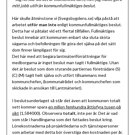
mitt jobb utifrån kommunfullmäktiges beslut.
Här skulle åtminstone vi (Svegsbygdens.se) vilja påstå att
arbetet
utför man inte
enligt kommunfullmäktiges beslut.
Detta har vi påtalat vid ett flertal tillfällen. Fullmäktiges
beslut innebär att kommunen enbart ska sluta sköta
vägarna och befolkningen får göra det själva på det sätt
dom finner lämpligast för sig.
Det här med att begära lantmäteriförrättningar för
medborgarna är inget beslut man tagit i fullmäktige. Utan
det är beslut som dom styrande partiernas företrädare (S)
(C) (M) tagit helt själva och utfört tillsammans med
kommunchefen
.
(kommunalrådet och kommunchefen som
skickade in ansökan till Lantmäteriet).
I beslutsunderlaget så står det även att kommunen totalt
sett kommer spara
en miljon femhundra åttiofyra tusen på
sikt
(1,584000). Observera
totalt
, inte per år. Det är vad
som står i handlingarna som det fattades beslut kring.
Lönekostnaderna på projektledarna och tjänstepersoner
som arbetar med detta bör överstiga den kostnaden per år.