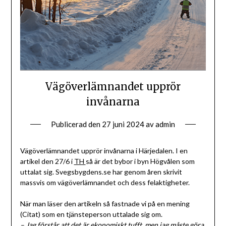
Vägöverlämnandet upprör
invånarna
Publicerad den
27 juni 2024
av
admin
Vägöverlämnandet upprör invånarna i Härjedalen. I en
artikel den 27/6 i
TH
så är det bybor i byn Högvålen som
uttalat sig. Svegsbygdens.se har genom åren skrivit
massvis om vägöverlämnandet och dess felaktigheter.
När man läser den artikeln så fastnade vi på en mening
(Citat) som en tjänsteperson uttalade sig om.
– Jag förstår att det är ekonomiskt tufft, men jag måste göra