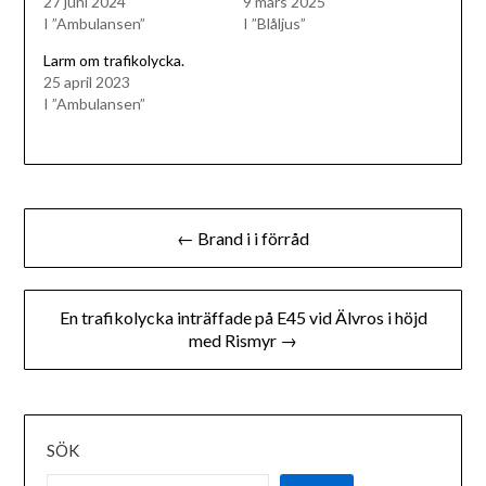
27 juni 2024
9 mars 2025
I ”Ambulansen”
I ”Blåljus”
Larm om trafikolycka.
25 april 2023
I ”Ambulansen”
Inläggsnavigering
← Brand i i förråd
En trafikolycka inträffade på E45 vid Älvros i höjd
med Rismyr →
SÖK