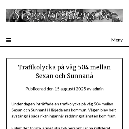
Hoppa
till
innehåll
Meny
Trafikolycka på väg 504 mellan
Sexan och Sunnanå
Publicerad den
15 augusti 2025
av
admin
Under dagen inträffade en trafikolycka på väg 504 mellan
Sexan och Sunnanå i Härjedalens kommun. Vägen blev helt
avstängd i båda riktningar när räddningstjänsten kom fram
.
Enligt det första larmet ska två personbilar ha kolliderat.