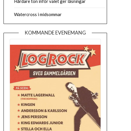
Hårdare ton inför valet ger låsningar
Watercross i midsommar
KOMMANDE EVENEMANG