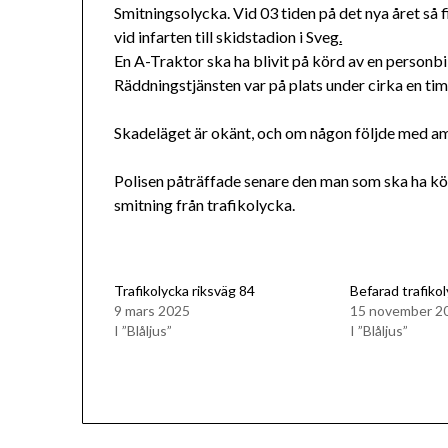
Smitningsolycka. Vid 03 tiden på det nya året så
vid infarten till skidstadion i Sveg
.
En A-Traktor ska ha blivit på körd av en personbil
Räddningstjänsten var på plats under cirka en t
Skadeläget är okänt, och om någon följde med am
Polisen påträffade senare den man som ska ha kört
smitning från trafikolycka.
Trafikolycka riksväg 84
Befarad trafiko
9 mars 2025
15 november 2
I ”Blåljus”
I ”Blåljus”