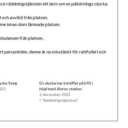
 fick räddningstjänsten ett larm om en påkörnings olycka
 och avvikit från platsen.
imme innan dom lämnade platsen.
bulansen från platsen
.
 personbilen, denne är nu misstänkt för rattfylleri och
lycka Sveg
En olycka har inträffat på E45 i
023
höjd med Älvros station.
2 december 2025
I ”Räddningstjänsten”