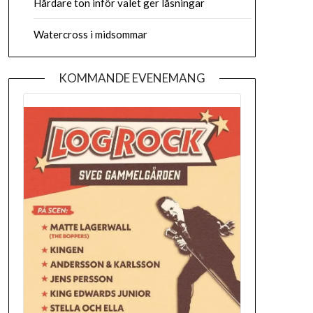
Hårdare ton inför valet ger låsningar
Watercross i midsommar
KOMMANDE EVENEMANG