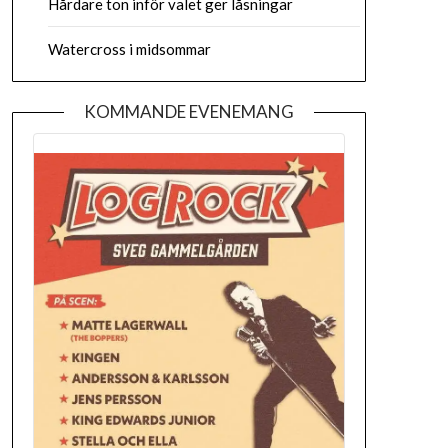
Hårdare ton inför valet ger låsningar
Watercross i midsommar
KOMMANDE EVENEMANG