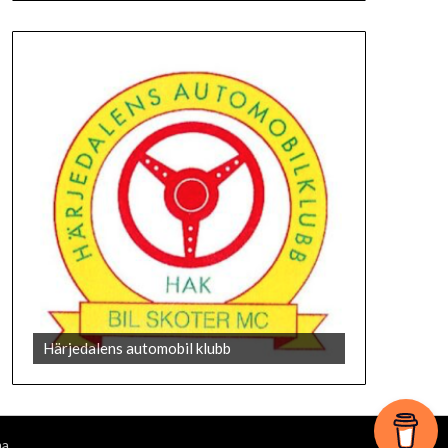
073-852 13 33
Härjedalens automobil klubb
ma