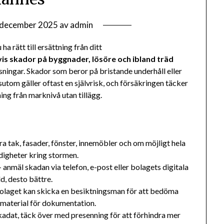
 december 2025
av
admin
rätt till ersättning från ditt
vis skador på byggnader, lösöre och ibland träd
nsningar. Skador som beror på bristande underhåll eller
utom gäller oftast en självrisk, och försäkringen täcker
ng från marknivå utan tillägg.
a tak, fasader, fönster, innemöbler och om möjligt hela
digheter kring stormen.
 anmäl skadan via telefon, e-post eller bolagets digitala
, desto bättre.
olaget kan skicka en besiktningsman för att bedöma
 material för dokumentation.
kadat, täck över med presenning för att förhindra mer