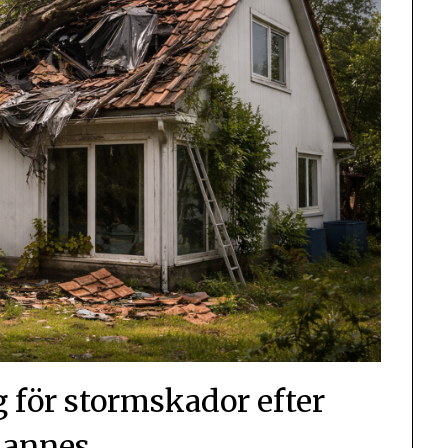
g för stormskador efter
hannes