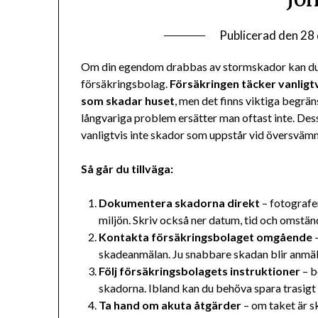
Publicerad den
28
Om din egendom drabbas av stormskador kan du ha 
försäkringsbolag.
Försäkringen täcker vanligt
som skadar huset
, men det finns viktiga begrä
långvariga problem ersätter man oftast inte. Dess
vanligtvis inte skador som uppstår vid översvämni
Så går du tillväga:
Dokumentera skadorna direkt
– fotografer
miljön. Skriv också ner datum, tid och omstän
Kontakta försäkringsbolaget omgående
–
skadeanmälan. Ju snabbare skadan blir anmäld
Följ försäkringsbolagets instruktioner
– b
skadorna. Ibland kan du behöva spara trasigt
Ta hand om akuta åtgärder
– om taket är s