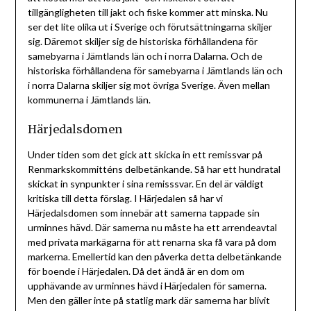
tillgängligheten till jakt och fiske kommer att minska. Nu
ser det lite olika ut i Sverige och förutsättningarna skiljer
sig. Däremot skiljer sig de historiska förhållandena för
samebyarna i Jämtlands län och i norra Dalarna. Och de
historiska förhållandena för samebyarna i Jämtlands län och
i norra Dalarna skiljer sig mot övriga Sverige. Även mellan
kommunerna i Jämtlands län.
Härjedalsdomen
Under tiden som det gick att skicka in ett remissvar på
Renmarkskommitténs delbetänkande. Så har ett hundratal
skickat in synpunkter i sina remisssvar. En del är väldigt
kritiska till detta förslag. I Härjedalen så har vi
Härjedalsdomen som innebär att samerna tappade sin
urminnes hävd. Där samerna nu måste ha ett arrendeavtal
med privata markägarna för att renarna ska få vara på dom
markerna. Emellertid kan den påverka detta delbetänkande
för boende i Härjedalen. Då det ändå är en dom om
upphävande av urminnes hävd i Härjedalen för samerna.
Men den gäller inte på statlig mark där samerna har blivit