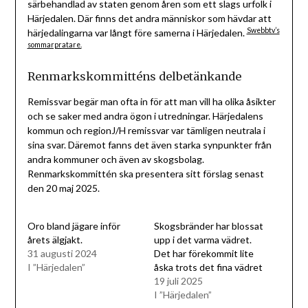
särbehandlad av staten genom åren som ett slags urfolk i
Härjedalen. Där finns det andra människor som hävdar att
Swebbtv’s
härjedalingarna var långt före samerna i Härjedalen.
sommarpratare.
Renmarkskommitténs delbetänkande
Remissvar begär man ofta in för att man vill ha olika åsikter
och se saker med andra ögon i utredningar. Härjedalens
kommun och regionJ/H remissvar var tämligen neutrala i
sina svar. Däremot fanns det även starka synpunkter från
andra kommuner och även av skogsbolag.
Renmarkskommittén ska presentera sitt förslag senast
den 20 maj 2025.
Oro bland jägare inför
Skogsbränder har blossat
årets älgjakt.
upp i det varma vädret.
31 augusti 2024
Det har förekommit lite
I ”Härjedalen”
åska trots det fina vädret
19 juli 2025
I ”Härjedalen”