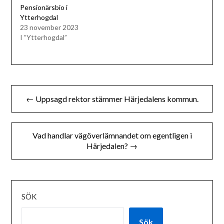
Pensionärsbio i
Ytterhogdal
23 november 2023
I ”Ytterhogdal”
Inläggsnavigering
← Uppsagd rektor stämmer Härjedalens kommun.
Vad handlar vägöverlämnandet om egentligen i
Härjedalen? →
SÖK
Sök