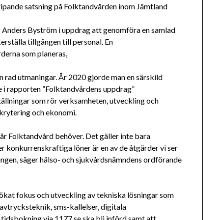
ripande satsning på Folktandvården inom Jämtland
ör Anders Byström i uppdrag att genomföra en samlad
rställa tillgången till personal. En
rderna som planeras
.
en rad utmaningar. År 2020 gjorde man en särskild
 i rapporten ”Folktandvårdens uppdrag”
tällningar som rör verksamheten, utveckling och
ekrytering och ekonomi.
r Folktandvård behöver. Det gäller inte bara
r konkurrenskraftiga löner är en av de åtgärder vi ser
eringen, säger hälso- och sjukvårdsnämndens ordförande
ökat fokus och utveckling av tekniska lösningar som
avtrycksteknik, sms-kallelser, digitala
tidsbokning via 1177.se ska bli införd samt att