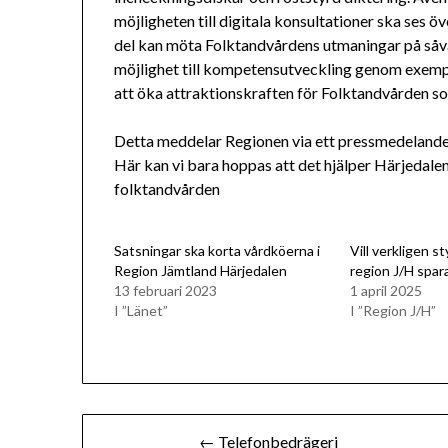
möjligheten till digitala konsultationer ska ses öve
del kan möta Folktandvårdens utmaningar på såvä
möjlighet till kompetensutveckling genom exempe
att öka attraktionskraften för Folktandvården s
Detta meddelar Regionen via ett pressmedelande
Här kan vi bara hoppas att det hjälper Härjedalen
folktandvården
Satsningar ska korta vårdköerna i
Vill verkligen st
Region Jämtland Härjedalen
region J/H spar
13 februari 2023
1 april 2025
I ”Länet”
I ”Region J/H”
Inläggsnavigering
← Telefonbedrägeri