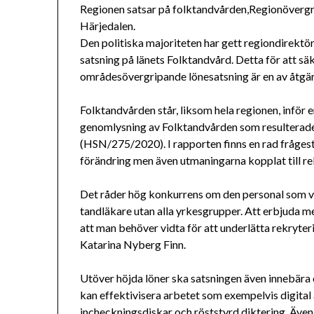
Regionen satsar på folktandvården,Regionöverg
Härjedalen.
Den politiska majoriteten har gett regiondirekt
satsning på länets Folktandvård. Detta för att säke
områdesövergripande lönesatsning är en av åtgä
Folktandvården står, liksom hela regionen, inför 
genomlysning av Folktandvården som resulterade
(HSN/275/2020). I rapporten finns en rad fråges
förändring men även utmaningarna kopplat till r
Det råder hög konkurrens om den personal som vå
tandläkare utan alla yrkesgrupper. Att erbjuda me
att man behöver vidta för att underlätta rekryt
Katarina Nyberg Finn.
Utöver höjda löner ska satsningen även innebära 
kan effektivisera arbetet som exempelvis digital 
incheckningsdiskar och röststyrd diktering. Även 