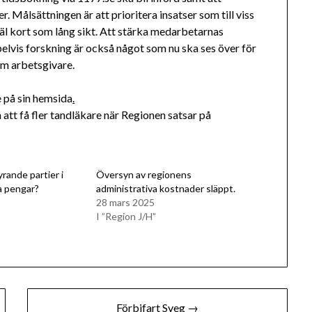
r. Målsättningen är att prioritera insatser som till viss
l kort som lång sikt. Att stärka medarbetarnas
lvis forskning är också något som nu ska ses över för
om arbetsgivare.
 på sin hemsida
.
 att få fler tandläkare när Regionen satsar på
yrande partier i
Översyn av regionens
a pengar?
administrativa kostnader släppt.
28 mars 2025
I ”Region J/H”
Förbifart Sveg →