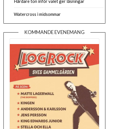
Hårdare ton inför valet ger låsningar
Watercross i midsommar
KOMMANDE EVENEMANG