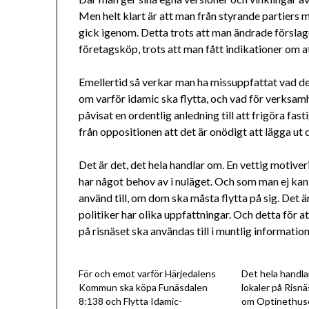
Men helt klart är att man från styrande partiers 
gick igenom. Detta trots att man ändrade förslaget
företagsköp, trots att man fått indikationer om a
Emellertid så verkar man ha missuppfattat vad de
om varför idamic ska flytta, och vad för verksamh
påvisat en ordentlig anledning till att frigöra fa
från oppositionen att det är onödigt att lägga ut
Det är det, det hela handlar om. En vettig motive
har något behov av i nuläget. Och som man ej kan 
använd till, om dom ska måsta flytta på sig. Det ä
politiker har olika uppfattningar. Och detta för a
på risnäset ska användas till i muntlig information
För och emot varför Härjedalens
Det hela handla
Kommun ska köpa Funäsdalen
lokaler på Risn
8:138 och Flytta Idamic-
om Optinethus