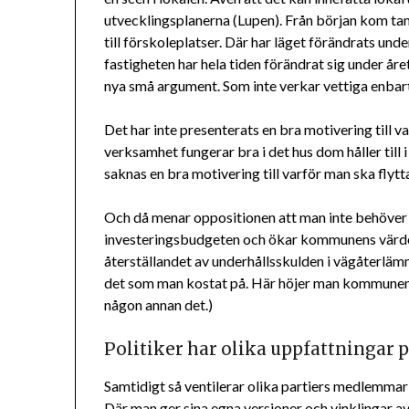
utvecklingsplanerna (Lupen). Från början kom ta
till förskoleplatser. Där har läget förändrats un
fastigheten har hela tiden förändrat sig under år
nya små argument. Som inte verkar vettiga enbart
Det har inte presenterats en bra motivering till va
verksamhet fungerar bra i det hus dom håller till 
saknas en bra motivering till varför man ska flytta
Och då menar oppositionen att man inte behöver 
investeringsbudgeten och ökar kommunens värde 
återställandet av underhållsskulden i vägåterläm
det som man kostat på. Här höjer man kommunens
någon annan det.)
Politiker har olika uppfattningar p
Samtidigt så ventilerar olika partiers medlemmar s
Där man ger sina egna versioner och vinklingar av