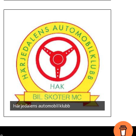
073-852 13 33
Härjedalens automobil klubb
ma