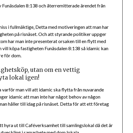
av Funäsdalen 8:138 och återremitterade ärendet från
ss i fullmäktige
.
Detta med motiveringen att man har
tigheten på risnäset. Och att styrande politiker uppger
utom har man inte presenterat orsaken till en flytt med
n vill köpa fastigheten Funäsdalen 8:138 så idamic kan
re för dom.
ighetsköp, utan om en vettig
yta lokal igen!
varför man vill att idamic ska flytta från nuvarande
 uppger idamic att man inte har något behov av någon
an håller till idag på risnäset. Detta för att ett företag
t hyra ut till Caféverksamhet till samlingslokal då det är
al utveckling i samarbete med dom lokala