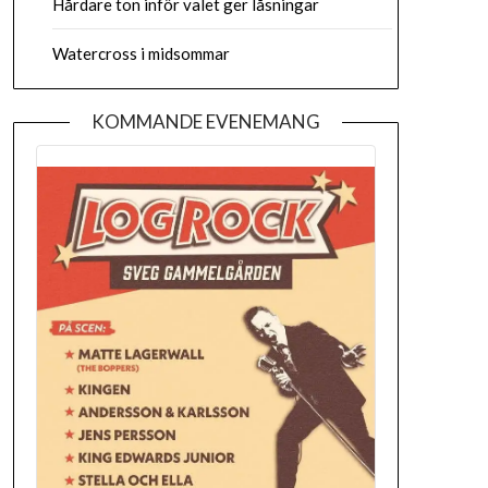
Hårdare ton inför valet ger låsningar
Watercross i midsommar
KOMMANDE EVENEMANG