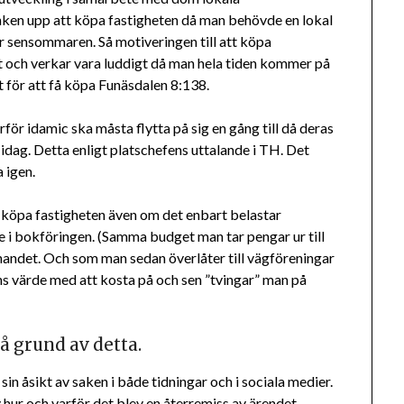
nken upp att köpa fastigheten då man behövde en lokal
der sensommaren. Så motiveringen till att köpa
et och verkar vara luddigt då man hela tiden kommer på
 för att få köpa Funäsdalen 8:138.
rför idamic ska måsta flytta på sig en gång till då deras
i idag. Detta enligt platschefens uttalande i TH. Det
 igen.
köpa fastigheten även om det enbart belastar
i bokföringen. (Samma budget man tar pengar ur till
nandet. Och som man sedan överlåter till vägföreningar
 värde med att kosta på och sen ”tvingar” man på
å grund av detta.
in åsikt av saken i både tidningar och i sociala medier.
 hur och varför det blev en återremiss av ärendet.