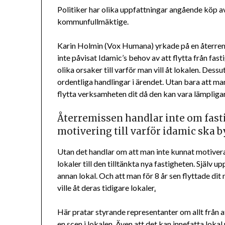
Politiker har olika uppfattningar angående köp 
kommunfullmäktige.
Karin Holmin (Vox Humana) yrkade på en återremi
inte påvisat Idamic’s behov av att flytta från fas
olika orsaker till varför man vill åt lokalen. Dess
ordentliga handlingar i ärendet. Utan bara att ma
flytta verksamheten dit då den kan vara lämpliga
Återremissen handlar inte om fast
motivering till varför idamic ska b
Utan det handlar om att man inte kunnat motivera 
lokaler till den tilltänkta nya fastigheten. Själv
annan lokal. Och att man för 8 år sen flyttade dit m
ville åt deras tidigare lokaler
.
Här pratar styrande representanter om allt från at
en scen i lokalen. Även att det kan innefatta lok