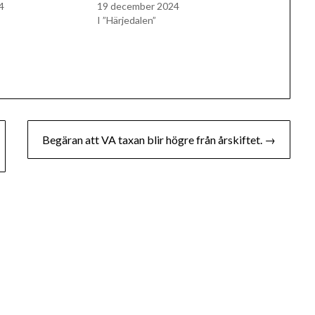
4
19 december 2024
I ”Härjedalen”
Begäran att VA taxan blir högre från årskiftet. →