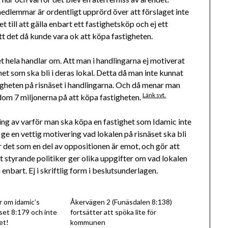
medlemmar är ordentligt upprörd över att förslaget inte
 till att gälla enbart ett fastighetsköp och ej ett
tt det då kunde vara ok att köpa fastigheten.
t hela handlar om. Att man i handlingarna ej motiverat
et som ska bli i deras lokal. Detta då man inte kunnat
stigheten på risnäset i handlingarna. Och då menar man
Länk svt.
 dom 7 miljonerna på att köpa fastigheten.
ring av varför man ska köpa en fastighet som Idamic inte
ge en vettig motivering vad lokalen på risnäset ska bli
r det som en del av oppositionen är emot, och gör att
tt styrande politiker ger olika uppgifter om vad lokalen
 enbart. Ej i skriftlig form i beslutsunderlagen.
r om idamic’s
Åkervägen 2 (Funäsdalen 8:138)
äset 8:179 och inte
fortsätter att spöka lite för
et!
kommunen