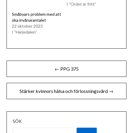
I ”Ordet är fritt”
Småbyars problem med att
öka invånarantalet
22 oktober 2023
I ”Härjedalen”
Inläggsnavigering
← PPG 375
Stärker kvinnors hälsa och förlossningsvård →
SÖK