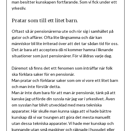
man besitter kunskapen fortfarande. Som vi fick under ett
yrkesliv.
Pratar som till ett litet barn.
Oftast så är pensionärerna ute och rör sig i samhället på
gator och affärer. Ofta lite långsamma och där kan
människor bli lite irriterad över att det tar sådan tid för oss.
Det är bara att acceptera då ni kommer hamna i liknande
situationer som just pensionärer. För vi åldras varje dag.
Däremot så finns det ett fenomen som inträffar när folk
ska förklara saker för en pensionär.
Man pratar och förklarar saker som om vi vore ett litet barn
och man inte förstår detta.
Man är inte dum bara för att man är pensionär, tänk på att
kanske jag utförde din syssla när jag var i yrkeslivet. Även
om sysslan har blivit utvecklad med mera tekniska
apparater. Här skulle man kunna säga att vi hade bättre
kunskap då vi var tvungen att göra det mesta manuellt
utan dessa tekniska apparater. Vi hade mer kunskap och
kunnande utan små maskiner och räknade i huvudet eller