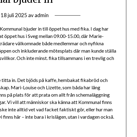
n
18 juli 2025
av
admin
Kommunal bjuder in till öppet hus med fika. I dag har
 öppet hus i Sveg mellan 09.00-15.00, där Marie-
reträdare välkomnade både medlemmar och nyfikna
en öppen och inkluderande mötesplats där man kunde ställa
llkor. Och inte minst. fika tillsammans i en trevlig och
 titta in. Det bjöds på kaffe, hembakat fikabröd och
kap. Mari-Louise och Lizette, som båda har lång
ns på plats för att prata om allt från schemaläggning
gar. Vi vill att människor ska känna att Kommunal finns
ke inte alltid vet vad facket faktiskt gör, eller hur man
 vi finns här – inte bara i krislägen, utan i vardagen också.