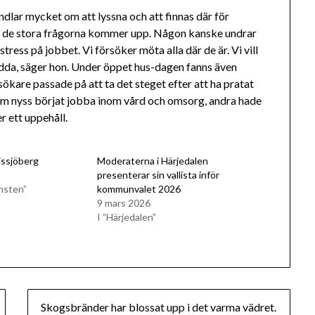
dlar mycket om att lyssna och att finnas där för
m de stora frågorna kommer upp. Någon kanske undrar
ess på jobbet. Vi försöker möta alla där de är. Vi vill
dda, säger hon. Under öppet hus-dagen fanns även
sökare passade på att ta det steget efter att ha pratat
om nyss börjat jobba inom vård och omsorg, andra hade
r ett uppehåll.
issjöberg
Moderaterna i Härjedalen
presenterar sin vallista inför
nsten”
kommunvalet 2026
9 mars 2026
I ”Härjedalen”
Skogsbränder har blossat upp i det varma vädret.