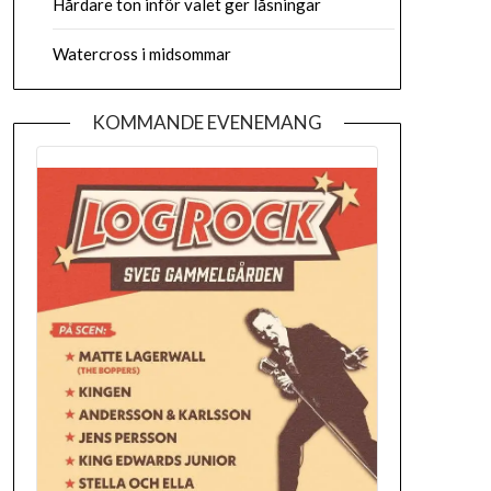
Hårdare ton inför valet ger låsningar
Watercross i midsommar
KOMMANDE EVENEMANG