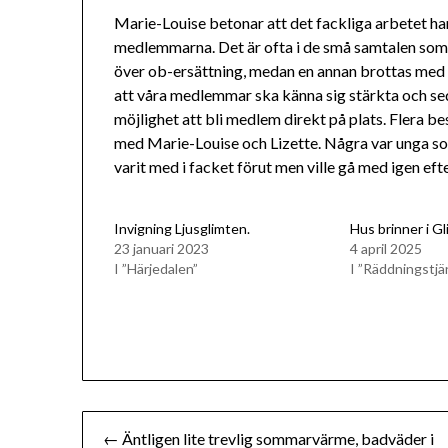
Marie-Louise betonar att det fackliga arbetet han
medlemmarna. Det är ofta i de små samtalen so
över ob-ersättning, medan en annan brottas med str
att våra medlemmar ska känna sig stärkta och se
möjlighet att bli medlem direkt på plats. Flera be
med Marie-Louise och Lizette. Några var unga s
varit med i facket förut men ville gå med igen efte
Invigning Ljusglimten.
Hus brinner i Gl
23 januari 2023
4 april 2025
I ”Härjedalen”
I ”Räddningstjä
Inläggsnavigering
← Äntligen lite trevlig sommarvärme, badväder i