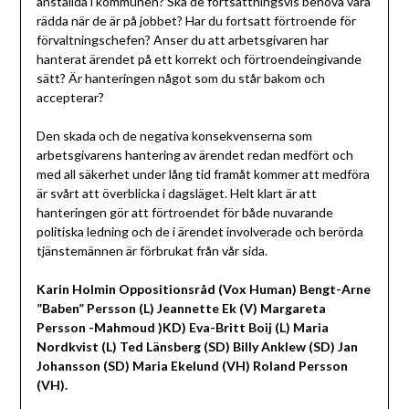
anställda i kommunen? Ska de fortsättningsvis behöva vara
rädda när de är på jobbet? Har du fortsatt förtroende för
förvaltningschefen? Anser du att arbetsgivaren har
hanterat ärendet på ett korrekt och förtroendeingivande
sätt? Är hanteringen något som du står bakom och
accepterar?
Den skada och de negativa konsekvenserna som
arbetsgivarens hantering av ärendet redan medfört och
med all säkerhet under lång tid framåt kommer att medföra
är svårt att överblicka i dagsläget. Helt klart är att
hanteringen gör att förtroendet för både nuvarande
politiska ledning och de i ärendet involverade och berörda
tjänstemännen är förbrukat från vår sida.
Karin Holmin Oppositionsråd (Vox Human) Bengt-Arne
”Baben” Persson (L) Jeannette Ek (V) Margareta
Persson -Mahmoud )KD) Eva-Britt Boij (L) Maria
Nordkvist (L) Ted Länsberg (SD) Billy Anklew (SD) Jan
Johansson (SD) Maria Ekelund (VH) Roland Persson
(VH).