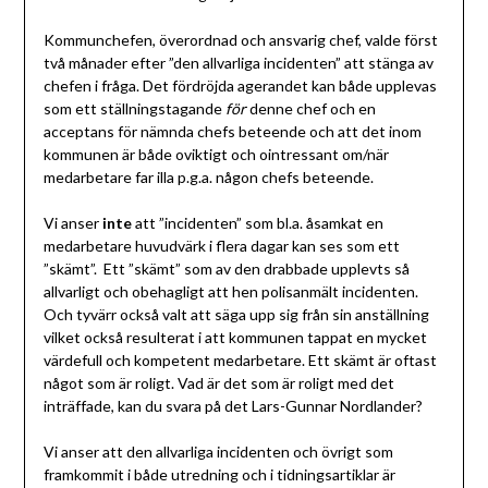
Kommunchefen, överordnad och ansvarig chef, valde först
två månader efter ”den allvarliga incidenten” att stänga av
chefen i fråga. Det fördröjda agerandet kan både upplevas
som ett ställningstagande
för
denne chef och en
acceptans för nämnda chefs beteende och att det inom
kommunen är både oviktigt och ointressant om/när
medarbetare far illa p.g.a. någon chefs beteende.
Vi anser
inte
att ”incidenten” som bl.a. åsamkat en
medarbetare huvudvärk i flera dagar kan ses som ett
”skämt”. Ett ”skämt” som av den drabbade upplevts så
allvarligt och obehagligt att hen polisanmält incidenten.
Och tyvärr också valt att säga upp sig från sin anställning
vilket också resulterat i att kommunen tappat en mycket
värdefull och kompetent medarbetare. Ett skämt är oftast
något som är roligt. Vad är det som är roligt med det
inträffade, kan du svara på det Lars-Gunnar Nordlander?
Vi anser att den allvarliga incidenten och övrigt som
framkommit i både utredning och i tidningsartiklar är