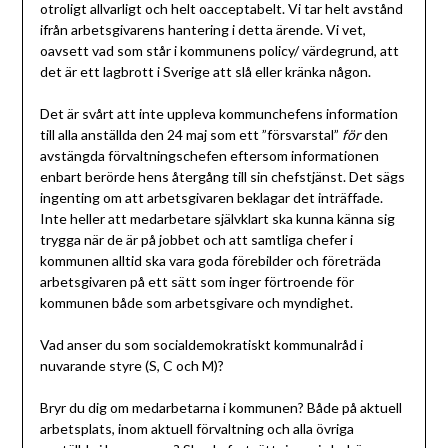
otroligt allvarligt och helt oacceptabelt. Vi tar helt avstånd
ifrån arbetsgivarens hantering i detta ärende. Vi vet,
oavsett vad som står i kommunens policy/ värdegrund, att
det är ett lagbrott i Sverige att slå eller kränka någon.
Det är svårt att inte uppleva kommunchefens information
till alla anställda den 24 maj som ett ”försvarstal”
för
den
avstängda förvaltningschefen eftersom informationen
enbart berörde hens återgång till sin chefstjänst. Det sägs
ingenting om att arbetsgivaren beklagar det inträffade.
Inte heller att medarbetare självklart ska kunna känna sig
trygga när de är på jobbet och att samtliga chefer i
kommunen alltid ska vara goda förebilder och företräda
arbetsgivaren på ett sätt som inger förtroende för
kommunen både som arbetsgivare och myndighet.
Vad anser du som socialdemokratiskt kommunalråd i
nuvarande styre (S, C och M)?
Bryr du dig om medarbetarna i kommunen? Både på aktuell
arbetsplats, inom aktuell förvaltning och alla övriga