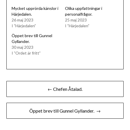
Mycket upprörda känslor i
Olika uppfattningar i
Härjedalen.
personalfrågor.
26 maj 2023
25 maj 2023
I ”Härjedalen”
I ”Härjedalen”
Öppet brev till Gunnel
Gyllander.
30 maj 2023
I ”Ordet är fritt”
Inläggsnavigering
← Chefen Åtalad.
Öppet brev till Gunnel Gyllander. →